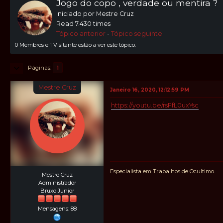
Jogo do copo , verdade ou mentira ?
Iniciado por Mestre Cruz
Read 7.430 times
Tópico anterior
-
Tópico seguinte
0 Membros e 1 Visitante estão a ver este tópico.
Páginas
1
Mestre Cruz
Janeiro 16, 2020, 12:12:59 PM
https://youtu.be/rsFfL0uxYsc
Especialista em Trabalhos de Ocultimo.
Mestre Cruz
Administrador
Bruxo Junior
Mensagens: 88