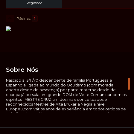
Registado
Páginas
1
Sobre Nós
Nascido a 13/11/70 descendente de família Portuguesa e
Espanhola ligada ao mundo do Ocultismo (com morada
aberta desde de nascença) por parte materna,desde de
criança já possuía um grande DOM de Ver e Comunicar com os
espíritos . MESTRE CRUZ um dos mais conceituados e
reconhecidos Mestres de Alta Bruxaria Negra a nível
Europeu,com vários anos de experiência em todos os tipos de
trabalhos de Ocultismo. Escreveu os seus saberes ocultos em
vários livros, para que não fosse aquele que esta de fora das
verdadeiras realidades espirituais, ir e meter a mão no que
desconhece, com prejuízo para ele mesmo e todos á sua
volta. Contudo, na hora de meter mão nesses saberes, não o