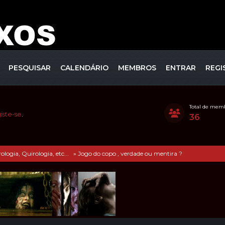
PESQUISAR
CALENDÁRIO
MEMBROS
ENTRAR
REGI
Total de mem
iste-se
.
36
ogia, Quirologia, etc... 
»
Jogo do copo , verdade ou mentira ?