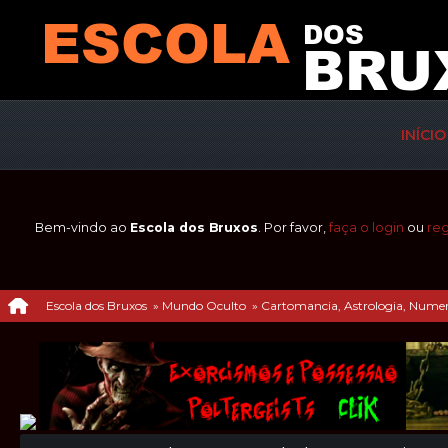
INÍCIO
Bem-vindo ao
Escola dos Bruxos
. Por favor,
faça o login
ou
reg
Escola dos Bruxos
»
Mundo Oculto
»
Cartomancia, Astrologia, Numerol