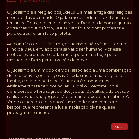
Janeiro 16, 2020, 12:08:24 PM
O judaísmo é a religião dos judeus. É a mais antiga das religiões
monoteístas do mundo. O judaísmo acredita na existência de
um único Deus, que criou o universo. De acordo com algumas
correntes do Judaísmo, Jesus Cristo foi um bom professor e
para outros, foi um falso profeta.
Ao contrário do Cristianismo, o Judaísmo não vê Jesus como
Filho de Deus, enviado para salvar o ser humano. Por esse
motivo, os crentes no Judaísmo esperam até hoje pelo
enviado de Deus para salvação do povo.
O judaísmo é um modo de vida, associado a uma combinação
de fé e convicções religiosas. O judaísmo é uma religião da
família, e grande parte da fé judaica é baseada nos
ensinamentos recebidos no lar. O Torá ou Pentateuco é
considerado o livro sagrado dos judeus. Os cultos judaicos são
realizados nas sinagogas e são comandados por um rabino. O
símbolo sagrado é o Menorá, um candelabro com sete
braços, que representa a luz e inspiração divina que se
propagam no mundo.
Mais...
Especialista em Trabalhos de Ocultimo.