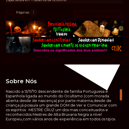
Páginas
1
AÇÕES DO UTILIZADOR
Sobre Nós
Nascido a 13/11/70 descendente de família Portuguesa e
Espanhola ligada ao mundo do Ocultismo (com morada
aberta desde de nascença) por parte materna,desde de
criança já possuía um grande DOM de Ver e Comunicar com
os espíritos . MESTRE CRUZ um dos mais conceituados e
reconhecidos Mestres de Alta Bruxaria Negra a nível
Europeu,com vários anos de experiência em todos os tipos
de trabalhos de Ocultismo. Escreveu os seus saberes ocultos
em vários livros, para que não fosse aquele que esta de fora