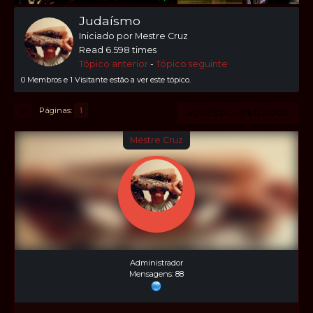
Judaísmo
Iniciado por Mestre Cruz
Read 6.598 times
Tópico anterior
-
Tópico seguinte
0 Membros e 1 Visitante estão a ver este tópico.
Páginas
1
AÇÕES DO UTILIZADOR
Mestre Cruz
Administrador
Mensagens: 88