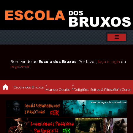
Bem-vindo ao
Escola dos Bruxos
. Por favor,
faça o login
ou
registe-se
.
»
»
Escola dos Bruxos
Mundo Oculto
"Religiões, Seitas & Filosofia" (Geral) 