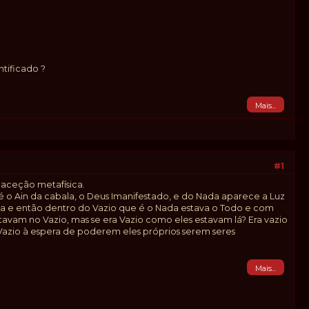
tificado ?
Mais...
#1
aceção metafísica.
 é o Ain da cabala, o Deus Imanifestado, e do Nada aparece a Luz
igia e então dentro do Vazio que é o Nada estava o Todo e com
tavam no Vazio, mas se era Vazio como eles estavam lá? Era vazio
azio à espera de poderem eles próprios serem seres
Mais...