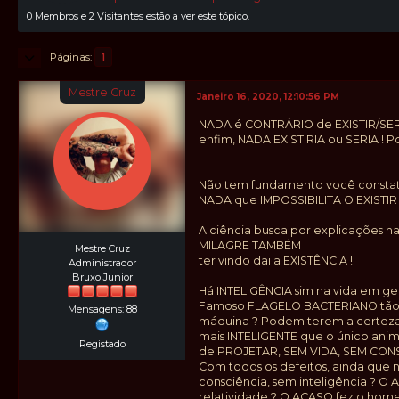
0 Membros e 2 Visitantes estão a ver este tópico.
Páginas
1
Mestre Cruz
Janeiro 16, 2020, 12:10:56 PM
NADA é CONTRÁRIO de EXISTIR/SER, 
enfim, NADA EXISTIRIA ou SERIA ! 
Não tem fundamento você constata
NADA que IMPOSSIBILITA O EXISTIR 
A ciência busca por explicações na
MILAGRE TAMBÉM
Mestre Cruz
ter vindo dai a EXISTÊNCIA !
Administrador
Bruxo Junior
Há INTELIGÊNCIA sim na vida em ge
Famoso FLAGELO BACTERIANO tão u
Mensagens: 88
máquina ? Podem terem a certeza 
mais INTELIGENTE que o único an
Registado
de PROJETAR, SEM VIDA, SEM CONS
Com todos os defeitos, ainda que
consciência, sem inteligência ? O
relatividade ? O ACASO fez o home