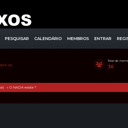
PESQUISAR
CALENDÁRIO
MEMBROS
ENTRAR
REGI
Total de mem
iste-se
.
36
al) 
»
O NADA existe ?