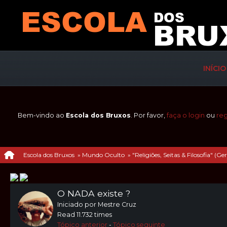
INÍCIO
Bem-vindo ao
Escola dos Bruxos
. Por favor,
faça o login
ou
reg
Escola dos Bruxos
»
Mundo Oculto
»
"Religiões, Seitas & Filosofia" (Ger
O NADA existe ?
Iniciado por Mestre Cruz
Read 11.732 times
Tópico anterior
-
Tópico seguinte