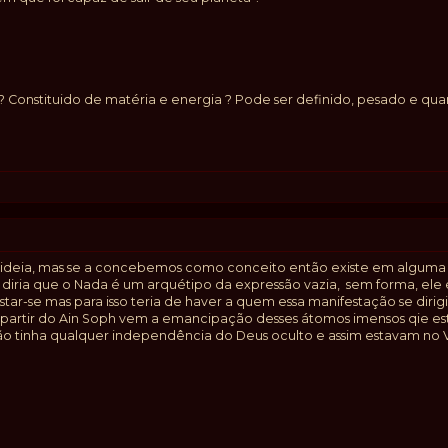
nstituido de matéria e energia ? Pode ser definido, pesado e quan
a ideia, mas se a concebemos como conceito então existe em alguma 
, diria que o Nada é um arquétipo da expressão vazia, sem forma, ele
star-se mas para isso teria de haver a quem essa manifestação se dir
 a partir do Ain Soph vem a emancipação desses átomos imensos qie es
o tinha qualquer independência do Deus oculto e assim estavam no V