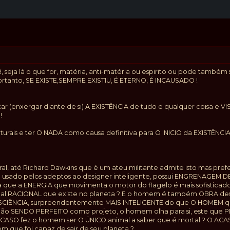
seja lá o que for, matéria, anti-matéria ou espirito ou pode tamb
Portanto, SE EXISTE,SEMPRE EXISTIU, É ETERNO, É INCAUSADO !
r (enxergar diante de si) A EXISTÊNCIA de tudo e qualquer coisa e 
!
turais e ter O NADA como causa definitiva para O INICIO da EXISTÊNCIA
ral, até Richard Dawkins que é um ateu militante admite isto mas pre
sado pelos adeptos ao designer inteligente, possui ENGRENAGEM DE
que a ENERGIA que movimenta o motor do flagelo é mais sofisticad
imal RACIONAL que existe no planeta ? E o homem é também OBRA de
CIÊNCIA, surpreendentemente MAIS INTELIGENTE do que O HOMEM que
 não SENDO PERFEITO como projeto, o homem olha para si, este que 
 ACASO fez o homem ser O ÚNICO animal a saber que é mortal ? O ACA
m que foi capaz de sair de seu planeta ?