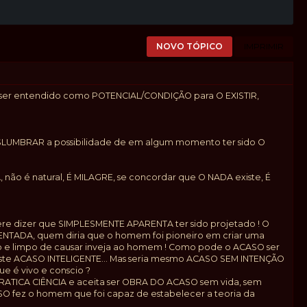
NOVO TÓPICO
IMPRIMIR
ém ser entendido como POTENCIAL/CONDIÇÃO para O EXISTIR,
VISLUMBRAR a possibilidade de em algum momento ter sido O
, não é natural, É MILAGRE, se concordar que O NADA existe, É
fere dizer que SIMPLESMENTE APARENTA ter sido projetado ! O
NTADA, quem diria que o homem foi pioneiro em criar uma
o e limpo de causar inveja ao homem ! Como pode o ACASO ser
ste ACASO INTELIGENTE... Mas seria mesmo ACASO SEM INTENÇÃO
 é vivo e conscio ?
PRATICA CIÊNCIA e aceita ser OBRA DO ACASO sem vida, sem
SO fez o homem que foi capaz de estabelecer a teoria da