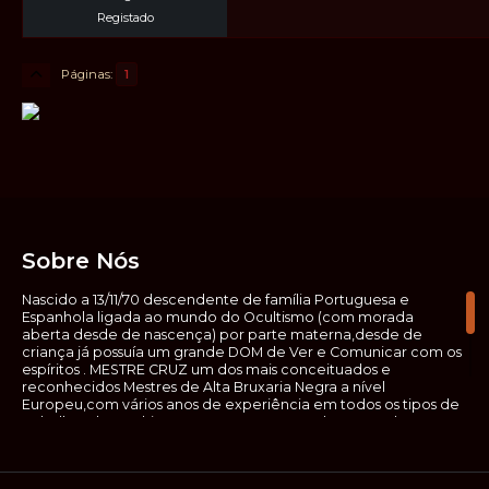
Registado
Páginas
1
Sobre Nós
Nascido a 13/11/70 descendente de família Portuguesa e
Espanhola ligada ao mundo do Ocultismo (com morada
aberta desde de nascença) por parte materna,desde de
criança já possuía um grande DOM de Ver e Comunicar com os
espíritos . MESTRE CRUZ um dos mais conceituados e
reconhecidos Mestres de Alta Bruxaria Negra a nível
Europeu,com vários anos de experiência em todos os tipos de
trabalhos de Ocultismo. Escreveu os seus saberes ocultos em
vários livros, para que não fosse aquele que esta de fora das
verdadeiras realidades espirituais, ir e meter a mão no que
desconhece, com prejuízo para ele mesmo e todos á sua