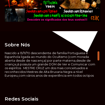
Sobre Nós
Nascido a 13/11/70 descendente de família Portuguesa e
Espanhola ligada ao mundo do Ocultismo (com morada
aberta desde de nascença) por parte materna,desde de
criança já possuía um grande DOM de Ver e Comunicar com
os espíritos . MESTRE CRUZ um dos mais conceituados e
reconhecidos Mestres de Alta Bruxaria Negra a nível
Europeu,com vários anos de experiência em todos os tipos
de trabalhos de Ocultismo. Escreveu os seus saberes ocultos
em vários livros, para que não fosse aquele que esta de fora
das verdadeiras realidades espirituais, ir e meter a mão no
que desconhece, com prejuízo para ele mesmo e todos á
sua volta. Contudo, na hora de meter mão nesses saberes,
Redes Sociais
não o faça sem precauções e sem possuir a devida
sabedoria espiritual, pois aquilo que você está lendo ,não é o