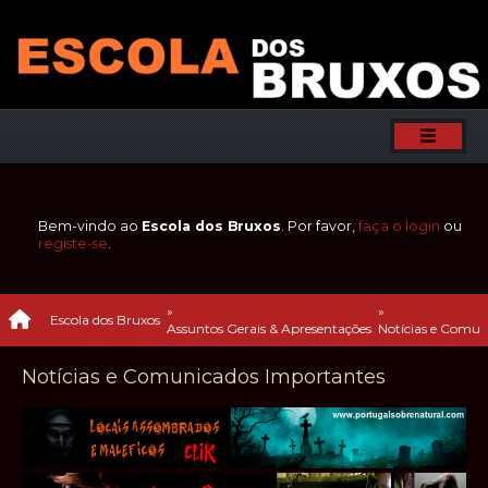
Bem-vindo ao
Escola dos Bruxos
. Por favor,
faça o login
ou
registe-se
.
»
»
Escola dos Bruxos
Assuntos Gerais & Apresentações
Notícias e Comun
Notícias e Comunicados Importantes