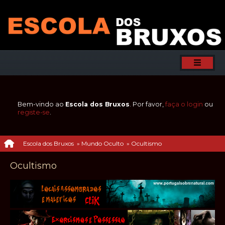
Bem-vindo ao
Escola dos Bruxos
. Por favor,
faça o login
ou
registe-se
.
Escola dos Bruxos
»
Mundo Oculto
»
Ocultismo
Ocultismo