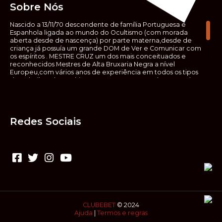
Sobre Nós
Nascido a 13/11/70 descendente de família Portuguesa e
Espanhola ligada ao mundo do Ocultismo (com morada
aberta desde de nascença) por parte materna,desde de
criança já possuía um grande DOM de Ver e Comunicar com
os espíritos . MESTRE CRUZ um dos mais conceituados e
reconhecidos Mestres de Alta Bruxaria Negra a nível
Europeu,com vários anos de experiência em todos os tipos
de trabalhos de Ocultismo. Escreveu os seus saberes ocultos
em vários livros, para que não fosse aquele que esta de fora
das verdadeiras realidades espirituais, ir e meter a mão no
que desconhece, com prejuízo para ele mesmo e todos á
sua volta. Contudo, na hora de meter mão nesses saberes,
Redes Sociais
não o faça sem precauções e sem possuir a devida
sabedoria espiritual, pois aquilo que você está lendo ,não é o
que ali está escrito, mas antes uma parábola, e por isso tende
prudência ao fazer coisas que desconheceis e que vos
poderão causar danos. Consultai por isso sempre um
(médium) conhecedor, quando se trata de fazer trabalhos
de Alta Bruxaria Negra. Para que o vosso problema seja
resolvido com segurança,rapidez,eficácia e sigilo absoluto
Fale com MESTRE CRUZ.
CLUBEBET
© 2024
Ajuda
|
Termos e regras