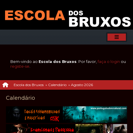
Bem-vindo ao
Escola dos Bruxos
. Por favor,
faça o login
ou
registe-se
.
Escola dos Bruxos
»
Calendário
»
Agosto 2026
Calendário