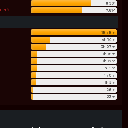
8.931
erfil
7.614
19h 9m
4h 14m
3h 27m
1h 18m
1h 17m
1h 15m
1h 6m
1h 5m
28m
23m