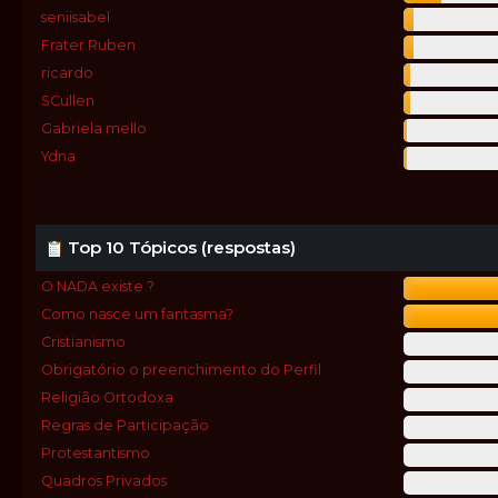
seniisabel
Frater Ruben
ricardo
SCullen
Gabriela mello
Ydna
Top 10 Tópicos (respostas)
O NADA existe ?
Como nasce um fantasma?
Cristianismo
Obrigatório o preenchimento do Perfil
Religião Ortodoxa
Regras de Participação
Protestantismo
Quadros Privados