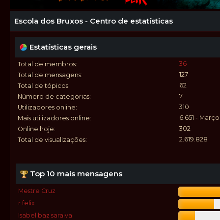
Escola dos Bruxos - Centro de estatísticas
Estatísticas gerais
36
Total de membros:
127
Total de mensagens:
62
Total de tópicos:
7
Número de categorias:
310
Utilizadores online:
6.651 - Março
Mais utilizadores online:
302
Online hoje:
2.619.828
Total de visualizações:
Top 10 mais mensagens
Mestre Cruz
r.felix
Isabel baz saraiva