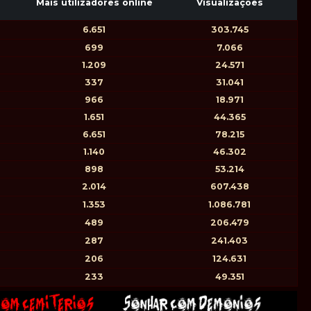
Mais utilizadores online
Visualizações
6.651
303.745
699
7.066
1.209
24.571
337
31.041
966
18.971
1.651
44.365
6.651
78.215
1.140
46.302
898
53.214
2.014
607.438
1.353
1.086.781
489
206.479
287
241.403
206
124.631
233
49.351