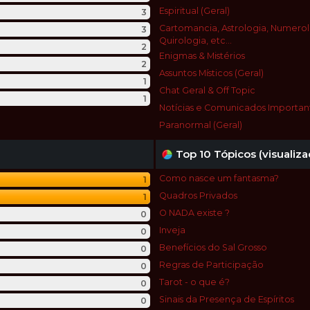
Espiritual (Geral)
3
Cartomancia, Astrologia, Numerol
3
Quirologia, etc...
2
Enigmas & Mistérios
2
Assuntos Místicos (Geral)
1
Chat Geral & Off Topic
1
Notícias e Comunicados Importan
Paranormal (Geral)
Top 10 Tópicos (visualiza
Como nasce um fantasma?
1
Quadros Privados
1
O NADA existe ?
0
Inveja
0
Benefícios do Sal Grosso
0
Regras de Participação
0
Tarot - o que é?
0
Sinais da Presença de Espíritos
0