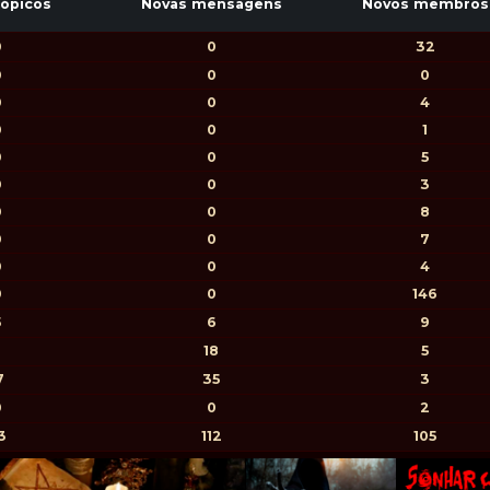
tópicos
Novas mensagens
Novos membros
0
0
32
0
0
0
0
0
4
0
0
1
0
0
5
0
0
3
0
0
8
0
0
7
0
0
4
0
0
146
5
6
9
18
5
7
35
3
0
0
2
3
112
105