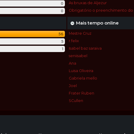
As bruxas de Aljezur
0
Obrigatório o preenchimento do P
0
Mais tempo online
Mestre Cruz
56
r.felix
5
Isabel baz saraiva
1
seniisabel
Ana
Luisa Oliveira
Gabriela mello
Joel
Frater Ruben
SCullen