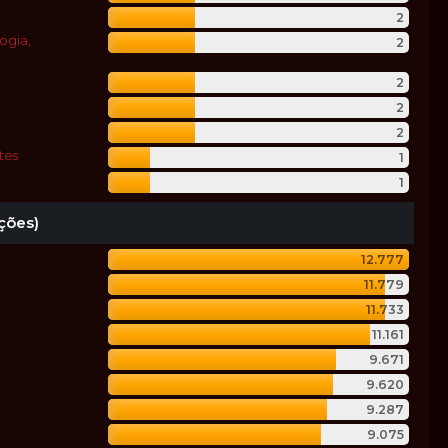
2
ogia,
2
2
2
2
tes
1
1
ções)
12.777
11.779
11.733
11.161
9.671
9.620
9.287
9.075