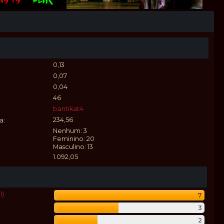
0,13
0,07
0,04
46
bantikat4
234,56
a:
Nenhum: 3
Feminino: 20
Masculino: 13
1.092,05
l)
7
3
2