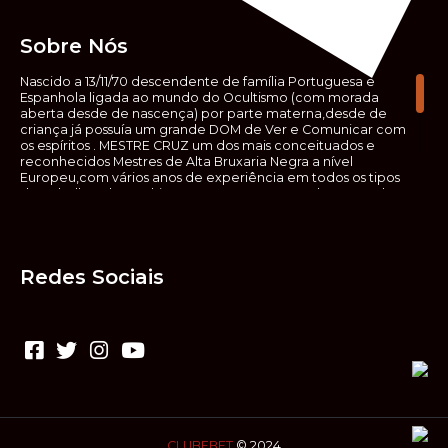
Sobre Nós
Nascido a 13/11/70 descendente de família Portuguesa e
Espanhola ligada ao mundo do Ocultismo (com morada
aberta desde de nascença) por parte materna,desde de
criança já possuía um grande DOM de Ver e Comunicar com
os espíritos . MESTRE CRUZ um dos mais conceituados e
reconhecidos Mestres de Alta Bruxaria Negra a nível
Europeu,com vários anos de experiência em todos os tipos
de trabalhos de Ocultismo. Escreveu os seus saberes ocultos
em vários livros, para que não fosse aquele que esta de fora
das verdadeiras realidades espirituais, ir e meter a mão no
que desconhece, com prejuízo para ele mesmo e todos á
sua volta. Contudo, na hora de meter mão nesses saberes,
Redes Sociais
não o faça sem precauções e sem possuir a devida
sabedoria espiritual, pois aquilo que você está lendo ,não é o
que ali está escrito, mas antes uma parábola, e por isso tende
prudência ao fazer coisas que desconheceis e que vos
poderão causar danos. Consultai por isso sempre um
(médium) conhecedor, quando se trata de fazer trabalhos
de Alta Bruxaria Negra. Para que o vosso problema seja
resolvido com segurança,rapidez,eficácia e sigilo absoluto
Fale com MESTRE CRUZ.
CLUBEBET
© 2024