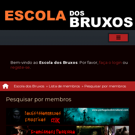
Bem-vindo ao
Escola dos Bruxos
. Por favor,
faça o login
ou
registe-se
.
Escola dos Bruxos
»
Lista de membros
»
Pesquisar por membros
Pesquisar por membros