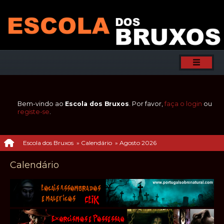
Bem-vindo ao
Escola dos Bruxos
. Por favor,
faça o login
ou
registe-se
.
Escola dos Bruxos
»
Calendário
»
Agosto 2026
Calendário