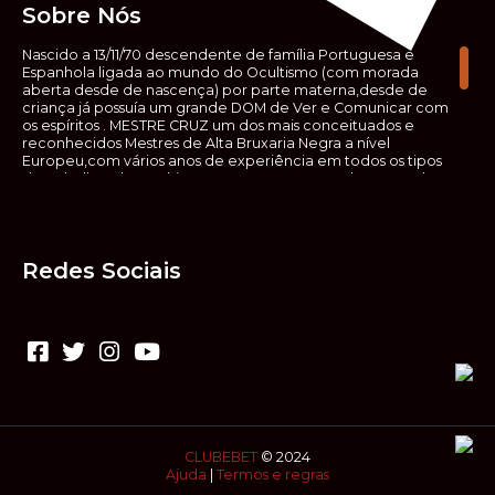
Sobre Nós
Nascido a 13/11/70 descendente de família Portuguesa e
Espanhola ligada ao mundo do Ocultismo (com morada
aberta desde de nascença) por parte materna,desde de
criança já possuía um grande DOM de Ver e Comunicar com
os espíritos . MESTRE CRUZ um dos mais conceituados e
reconhecidos Mestres de Alta Bruxaria Negra a nível
Europeu,com vários anos de experiência em todos os tipos
de trabalhos de Ocultismo. Escreveu os seus saberes ocultos
em vários livros, para que não fosse aquele que esta de fora
das verdadeiras realidades espirituais, ir e meter a mão no
que desconhece, com prejuízo para ele mesmo e todos á
sua volta. Contudo, na hora de meter mão nesses saberes,
Redes Sociais
não o faça sem precauções e sem possuir a devida
sabedoria espiritual, pois aquilo que você está lendo ,não é o
que ali está escrito, mas antes uma parábola, e por isso tende
prudência ao fazer coisas que desconheceis e que vos
poderão causar danos. Consultai por isso sempre um
(médium) conhecedor, quando se trata de fazer trabalhos
de Alta Bruxaria Negra. Para que o vosso problema seja
resolvido com segurança,rapidez,eficácia e sigilo absoluto
Fale com MESTRE CRUZ.
CLUBEBET
© 2024
Ajuda
|
Termos e regras