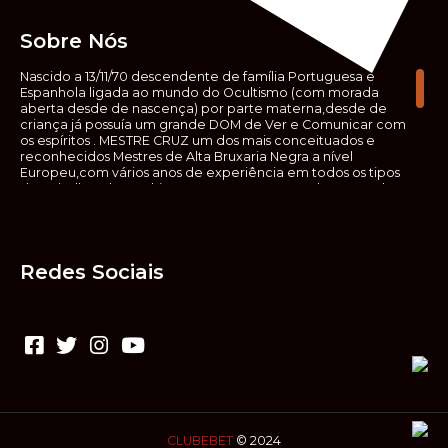
Sobre Nós
Nascido a 13/11/70 descendente de família Portuguesa e
Espanhola ligada ao mundo do Ocultismo (com morada
aberta desde de nascença) por parte materna,desde de
criança já possuía um grande DOM de Ver e Comunicar com
os espíritos . MESTRE CRUZ um dos mais conceituados e
reconhecidos Mestres de Alta Bruxaria Negra a nível
Europeu,com vários anos de experiência em todos os tipos
de trabalhos de Ocultismo. Escreveu os seus saberes ocultos
em vários livros, para que não fosse aquele que esta de fora
das verdadeiras realidades espirituais, ir e meter a mão no
que desconhece, com prejuízo para ele mesmo e todos á
sua volta. Contudo, na hora de meter mão nesses saberes,
Redes Sociais
não o faça sem precauções e sem possuir a devida
sabedoria espiritual, pois aquilo que você está lendo ,não é o
que ali está escrito, mas antes uma parábola, e por isso tende
prudência ao fazer coisas que desconheceis e que vos
poderão causar danos. Consultai por isso sempre um
(médium) conhecedor, quando se trata de fazer trabalhos
de Alta Bruxaria Negra. Para que o vosso problema seja
resolvido com segurança,rapidez,eficácia e sigilo absoluto
Fale com MESTRE CRUZ.
CLUBEBET
© 2024