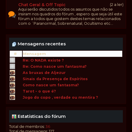
Chat Geral & Off Topic
(2 a ler)
Aqui serão discutidos todos os assuntos que não se
insiram nos quadros do fórum , espero que seja útil este
fórum a todos que gostem destes temas relacionados
com o ´Paranormal, Sobrenatural, Ocultismo etc...
Mensagens recentes
#
Mensagem
Re: O NADA existe ?
Re: Como nasce um fantasma?
As bruxas de Aljezur
Sinais da Presença de Espíritos
Como nasce um fantasma?
Tarot - o que é?
Jogo do copo , verdade ou mentira ?
Estatísticas do fórum
Total de membros:
36
Total de mensagens: 127