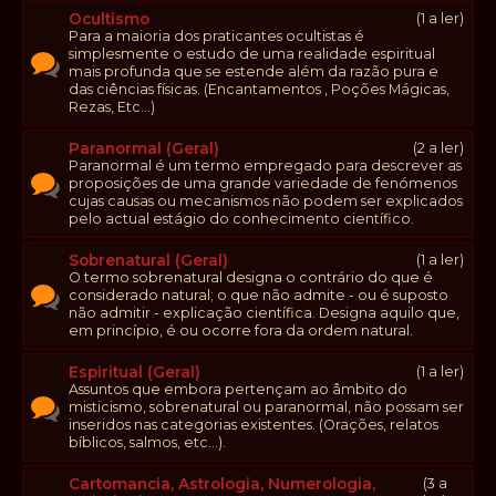
Ocultismo
(1 a ler)
Para a maioria dos praticantes ocultistas é
simplesmente o estudo de uma realidade espiritual
mais profunda que se estende além da razão pura e
das ciências físicas. (Encantamentos , Poções Mágicas,
Rezas, Etc...)
Paranormal (Geral)
(2 a ler)
Paranormal é um termo empregado para descrever as
proposições de uma grande variedade de fenómenos
cujas causas ou mecanismos não podem ser explicados
pelo actual estágio do conhecimento científico.
Sobrenatural (Geral)
(1 a ler)
O termo sobrenatural designa o contrário do que é
considerado natural; o que não admite - ou é suposto
não admitir - explicação científica. Designa aquilo que,
em princípio, é ou ocorre fora da ordem natural.
Espiritual (Geral)
(1 a ler)
Assuntos que embora pertençam ao âmbito do
misticismo, sobrenatural ou paranormal, não possam ser
inseridos nas categorias existentes. (Orações, relatos
bíblicos, salmos, etc...).
Cartomancia, Astrologia, Numerologia,
(3 a