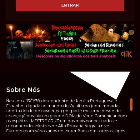
Sobre Nós
Nascido a 13/11/70 descendente de família Portuguesa e
Espanhola ligada ao mundo do Ocultismo (com morada
aberta desde de nascença) por parte materna,desde de
criança já possuía um grande DOM de Ver e Comunicar com
os espíritos . MESTRE CRUZ um dos mais conceituados e
reconhecidos Mestres de Alta Bruxaria Negra a nível
Europeu,com vários anos de experiência em todos os tipos
de trabalhos de Ocultismo. Escreveu os seus saberes ocultos