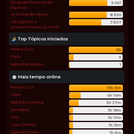
Sinais da Presença de
9.061
Espíritos
As bruxas de Aljezur
8.920
Obrigatório o
7.607
preenchimento do Perfil
Top Tópicos iniciados
Mestre Cruz
56
r.felix
5
Isabel baz saraiva
1
Mais tempo online
Mestre Cruz
19h 9m
r.felix
4h 14m
Isabel baz saraiva
3h 27m
seniisabel
1h 18m
Ana
1h 17m
Luisa Oliveira
1h 15m
Gabriela mello
1h 6m