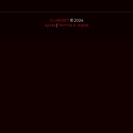
resolvido com segurança,rapidez,eficácia e sigilo absoluto
Fale com MESTRE CRUZ.
CLUBEBET
© 2024
Ajuda
|
Termos e regras