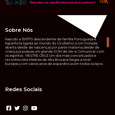
Sobre Nós
Nascido a 13/11/70 descendente de família Portuguesa e
Espanhola ligada ao mundo do Ocultismo (com morada
aberta desde de nascença) por parte materna,desde de
criança já possuía um grande DOM de Ver e Comunicar com
os espíritos . MESTRE CRUZ um dos mais conceituados e
reconhecidos Mestres de Alta Bruxaria Negra a nível
Europeu,com vários anos de experiência em todos os tipos
de trabalhos de Ocultismo. Escreveu os seus saberes ocultos
em vários livros, para que não fosse aquele que esta de fora
das verdadeiras realidades espirituais, ir e meter a mão no
que desconhece, com prejuízo para ele mesmo e todos á
sua volta. Contudo, na hora de meter mão nesses saberes,
Redes Sociais
não o faça sem precauções e sem possuir a devida
sabedoria espiritual, pois aquilo que você está lendo ,não é o
que ali está escrito, mas antes uma parábola, e por isso tende
prudência ao fazer coisas que desconheceis e que vos
poderão causar danos. Consultai por isso sempre um
(médium) conhecedor, quando se trata de fazer trabalhos
de Alta Bruxaria Negra. Para que o vosso problema seja