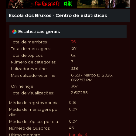
Escola dos Bruxos - Centro de estatísticas
Estatísticas gerais
36
Total de membros:
127
Total de mensagens:
62
Total de tópicos:
7
Número de categorias:
338
Utilizadores online:
6.651 - Março 19, 2026,
Mais utilizadores online:
03:27:13 PM
367
Online hoje:
2.617.285
Total de visualizações:
0,13
Média de registos por dia:
0,07
Média de mensagens por
dia:
0,04
Média de tópicos por dia:
46
Número de Quadros:
bantikat4
Último membro: