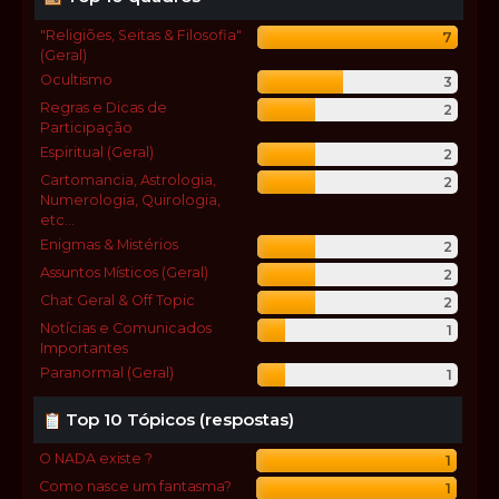
"Religiões, Seitas & Filosofia"
7
(Geral)
Ocultismo
3
Regras e Dicas de
2
Participação
Espiritual (Geral)
2
Cartomancia, Astrologia,
2
Numerologia, Quirologia,
etc...
Enigmas & Mistérios
2
Assuntos Místicos (Geral)
2
Chat Geral & Off Topic
2
Notícias e Comunicados
1
Importantes
Paranormal (Geral)
1
Top 10 Tópicos (respostas)
O NADA existe ?
1
Como nasce um fantasma?
1