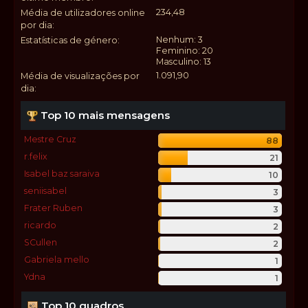
234,48
Média de utilizadores online
por dia:
Nenhum: 3
Estatísticas de género:
Feminino: 20
Masculino: 13
1.091,90
Média de visualizações por
dia:
Top 10 mais mensagens
Mestre Cruz
88
r.felix
21
Isabel baz saraiva
10
seniisabel
3
Frater Ruben
3
ricardo
2
SCullen
2
Gabriela mello
1
Ydna
1
Top 10 quadros