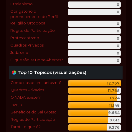
Cristianismo
0
Obrigatório o
0
preenchimento do Perfil
Religião Ortodoxa
0
Regras de Participação
0
Protestantismo
0
Quadros Privados
0
Judaísmo
0
O que são as Horas Abertas?
0
Top 10 Tópicos (visualizações)
Como nasce um fantasma?
12.767
Quadros Privados
11.768
O NADA existe ?
11.724
Inveja
11.148
Benefícios do Sal Grosso
9.664
Regras de Participação
9.613
Tarot - o que é?
9.276