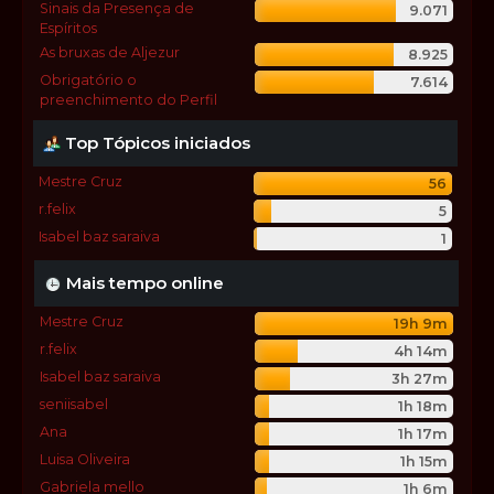
Sinais da Presença de
9.071
Espíritos
As bruxas de Aljezur
8.925
Obrigatório o
7.614
preenchimento do Perfil
Top Tópicos iniciados
Mestre Cruz
56
r.felix
5
Isabel baz saraiva
1
Mais tempo online
Mestre Cruz
19h 9m
r.felix
4h 14m
Isabel baz saraiva
3h 27m
seniisabel
1h 18m
Ana
1h 17m
Luisa Oliveira
1h 15m
Gabriela mello
1h 6m