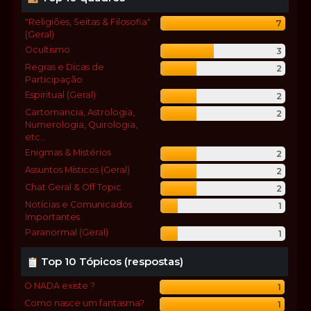
"Religiões, Seitas & Filosofia"
7
(Geral)
Ocultismo
3
Regras e Dicas de
2
Participação
Espiritual (Geral)
2
Cartomancia, Astrologia,
2
Numerologia, Quirologia,
etc...
Enigmas & Mistérios
2
Assuntos Místicos (Geral)
2
Chat Geral & Off Topic
2
Notícias e Comunicados
1
Importantes
Paranormal (Geral)
1
Top 10 Tópicos (respostas)
O NADA existe ?
1
Como nasce um fantasma?
1