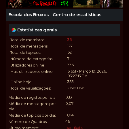
Escola dos Bruxos - Centro de estatísticas
Estatísticas gerais
36
Total de membros:
127
Total de mensagens:
62
Total de tópicos:
7
Número de categorias:
336
Utilizadores online:
6.651 - Março 19, 2026,
Mais utilizadores online:
03:27:13 PM
355
Online hoje:
2.618.836
Total de visualizações:
0,13
Média de registos por dia:
0,07
Média de mensagens por
dia:
0,04
Média de tópicos por dia:
46
Número de Quadros:
bantikat4
Último membro: