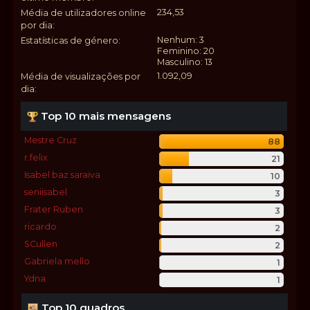
234,53
Média de utilizadores online
por dia:
Nenhum: 3
Estatísticas de género:
Feminino: 20
Masculino: 13
1.092,09
Média de visualizações por
dia:
Top 10 mais mensagens
Mestre Cruz
88
r.felix
21
Isabel baz saraiva
10
seniisabel
3
Frater Ruben
3
ricardo
2
SCullen
2
Gabriela mello
1
Ydna
1
Top 10 quadros