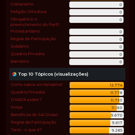
Cristianismo
0
Religião Ortodoxa
0
Obrigatório o
0
preenchimento do Perfil
Protestantismo
0
Regras de Participação
0
Judaísmo
0
Quadros Privados
0
Islamismo
0
Top 10 Tópicos (visualizações)
Como nasce um fantasma?
12.774
Quadros Privados
11.778
O NADA existe ?
11.730
Inveja
11.160
Benefícios do Sal Grosso
9.670
Regras de Participação
9.617
Tarot - o que é?
9.285