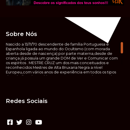
Sobre Nós
Nascido a 13/11/70 descendente de família Portuguesa e
Espanhola ligada ao mundo do Ocultismo (com morada
aberta desde de nascença) por parte materna,desde de
criança já possuía um grande DOM de Ver e Comunicar com
os espíritos . MESTRE CRUZ um dos mais conceituados e
reconhecidos Mestres de Alta Bruxaria Negra a nível
Europeu,com vários anos de experiência em todos os tipos
de trabalhos de Ocultismo. Escreveu os seus saberes ocultos
em vários livros, para que não fosse aquele que esta de fora
das verdadeiras realidades espirituais, ir e meter a mão no
que desconhece, com prejuízo para ele mesmo e todos á
sua volta. Contudo, na hora de meter mão nesses saberes,
Redes Sociais
não o faça sem precauções e sem possuir a devida
sabedoria espiritual, pois aquilo que você está lendo ,não é o
que ali está escrito, mas antes uma parábola, e por isso tende
prudência ao fazer coisas que desconheceis e que vos
poderão causar danos. Consultai por isso sempre um
(médium) conhecedor, quando se trata de fazer trabalhos
de Alta Bruxaria Negra. Para que o vosso problema seja