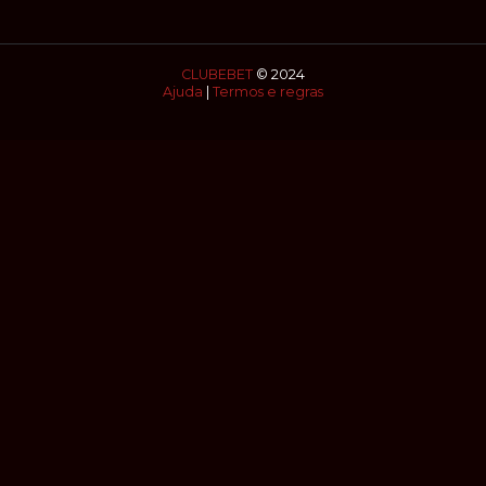
resolvido com segurança,rapidez,eficácia e sigilo absoluto
Fale com MESTRE CRUZ.
CLUBEBET
© 2024
Ajuda
|
Termos e regras