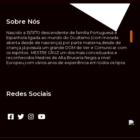
Sobre Nós
Nascido a 13/11/70 descendente de família Portuguesa e
Espanhola ligada ao mundo do Ocultismo (com morada
aberta desde de nascença) por parte materna,desde de
criança já possuía um grande DOM de Ver e Comunicar com
os espíritos . MESTRE CRUZ um dos mais conceituados e
reconhecidos Mestres de Alta Bruxaria Negra a nível
Europeu,com vários anos de experiência em todos os tipos
de trabalhos de Ocultismo. Escreveu os seus saberes ocultos
em vários livros, para que não fosse aquele que esta de fora
das verdadeiras realidades espirituais, ir e meter a mão no
que desconhece, com prejuízo para ele mesmo e todos á
sua volta. Contudo, na hora de meter mão nesses saberes,
Redes Sociais
não o faça sem precauções e sem possuir a devida
sabedoria espiritual, pois aquilo que você está lendo ,não é o
que ali está escrito, mas antes uma parábola, e por isso tende
prudência ao fazer coisas que desconheceis e que vos
poderão causar danos. Consultai por isso sempre um
(médium) conhecedor, quando se trata de fazer trabalhos
de Alta Bruxaria Negra. Para que o vosso problema seja
resolvido com segurança,rapidez,eficácia e sigilo absoluto
Fale com MESTRE CRUZ.