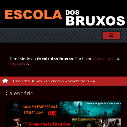
Bem-vindo ao
Escola dos Bruxos
. Por favor,
faça o login
ou
registe-se
.
Escola dos Bruxos
»
Calendário
»
Novembro 2024
Calendário