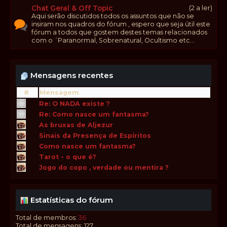
Chat Geral & Off Topic
(2 a ler)
Aqui serão discutidos todos os assuntos que não se
insiram nos quadros do fórum , espero que seja útil este
fórum a todos que gostem destes temas relacionados
com o ´Paranormal, Sobrenatural, Ocultismo etc...
Mensagens recentes
#
Mensagem
Re: O NADA existe ?
Re: Como nasce um fantasma?
As bruxas de Aljezur
Sinais da Presença de Espíritos
Como nasce um fantasma?
Tarot - o que é?
Jogo do copo , verdade ou mentira ?
Estatísticas do fórum
Total de membros:
36
Total de mensagens: 127