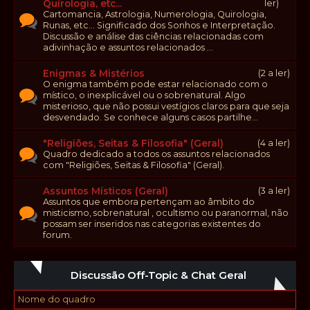
Quirologia, etc...
ler)
Cartomancia, Astrologia, Numerologia, Quirologia,
Runas, etc... Significado dos Sonhos e Interpretação.
Discussão e análise das ciências relacionadas com
adivinhação e assuntos relacionados ...
Enigmas & Mistérios
(2 a ler)
O enigma também pode estar relacionado com o
místico, o inexplicável ou o sobrenatural. Algo
misterioso, que não possui vestígios claros para que seja
desvendado. Se conhece alguns casos partilhe...
"Religiões, Seitas & Filosofia" (Geral)
(4 a ler)
Quadro dedicado a todos os assuntos relacionados
com "Religiões, Seitas & Filosofia" (Geral).
Assuntos Místicos (Geral)
(3 a ler)
Assuntos que embora pertençam ao âmbito do
misticismo, sobrenatural , ocultismo ou paranormal, não
possam ser inseridos nas categorias existentes do
forum.
Discussão Off-Topic & Chat Geral
Nome do quadro