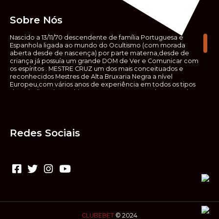
Sobre Nós
Nascido a 13/11/70 descendente de família Portuguesa e
Espanhola ligada ao mundo do Ocultismo (com morada
aberta desde de nascença) por parte materna,desde de
criança já possuía um grande DOM de Ver e Comunicar com
os espíritos . MESTRE CRUZ um dos mais conceituados e
reconhecidos Mestres de Alta Bruxaria Negra a nível
Europeu,com vários anos de experiência em todos os tipos
de trabalhos de Ocultismo. Escreveu os seus saberes ocultos
em vários livros, para que não fosse aquele que esta de fora
das verdadeiras realidades espirituais, ir e meter a mão no
que desconhece, com prejuízo para ele mesmo e todos á
sua volta. Contudo, na hora de meter mão nesses saberes,
Redes Sociais
não o faça sem precauções e sem possuir a devida
sabedoria espiritual, pois aquilo que você está lendo ,não é o
que ali está escrito, mas antes uma parábola, e por isso tende
prudência ao fazer coisas que desconheceis e que vos
poderão causar danos. Consultai por isso sempre um
(médium) conhecedor, quando se trata de fazer trabalhos
de Alta Bruxaria Negra. Para que o vosso problema seja
resolvido com segurança,rapidez,eficácia e sigilo absoluto
Fale com MESTRE CRUZ.
CLUBEBET
© 2024