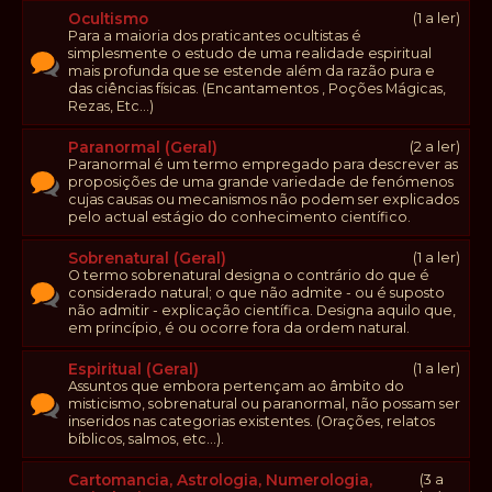
Ocultismo
(1 a ler)
Para a maioria dos praticantes ocultistas é
simplesmente o estudo de uma realidade espiritual
mais profunda que se estende além da razão pura e
das ciências físicas. (Encantamentos , Poções Mágicas,
Rezas, Etc...)
Paranormal (Geral)
(2 a ler)
Paranormal é um termo empregado para descrever as
proposições de uma grande variedade de fenómenos
cujas causas ou mecanismos não podem ser explicados
pelo actual estágio do conhecimento científico.
Sobrenatural (Geral)
(1 a ler)
O termo sobrenatural designa o contrário do que é
considerado natural; o que não admite - ou é suposto
não admitir - explicação científica. Designa aquilo que,
em princípio, é ou ocorre fora da ordem natural.
Espiritual (Geral)
(1 a ler)
Assuntos que embora pertençam ao âmbito do
misticismo, sobrenatural ou paranormal, não possam ser
inseridos nas categorias existentes. (Orações, relatos
bíblicos, salmos, etc...).
Cartomancia, Astrologia, Numerologia,
(3 a