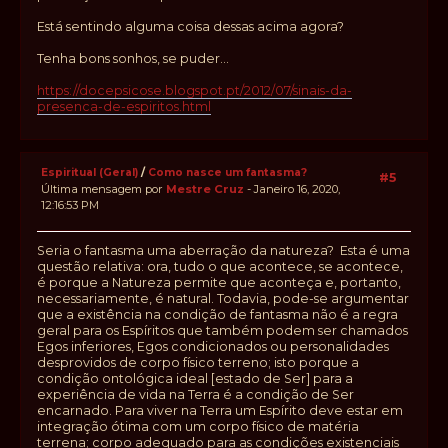
Está sentindo alguma coisa dessas acima agora?
Tenha bons sonhos, se puder...
https://docepsicose.blogspot.pt/2012/07/sinais-da-
presenca-de-espiritos.html
Espiritual (Geral)
/
Como nasce um fantasma?
#5
Última mensagem por
Mestre Cruz
- Janeiro 16, 2020,
12:16:53 PM
Seria o fantasma uma aberração da natureza? Esta é uma
questão relativa: ora, tudo o que acontece, se acontece,
é porque a Natureza permite que aconteça e, portanto,
necessariamente, é natural. Todavia, pode-se argumentar
que a existência na condição de fantasma não é a regra
geral para os Espíritos que também podem ser chamados
Egos inferiores, Egos condicionados ou personalidades
desprovidos de corpo físico terreno; isto porque a
condição ontológica ideal [estado de Ser] para a
experiência de vida na Terra é a condição de Ser
encarnado. Para viver na Terra um Espírito deve estar em
integração ótima com um corpo físico de matéria
terrena; corpo adequado para as condições existenciais