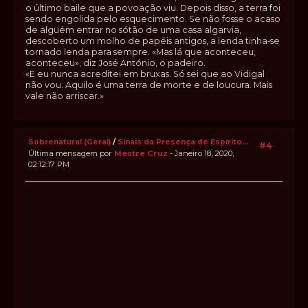
o último baile que a povoação viu. Depois disso, a terra foi
sendo engolida pelo esquecimento. Se não fosse o acaso
de alguém entrar no sótão de uma casa algarvia,
descoberto um molho de papéis antigos, a lenda tinha‑se
tornado lenda para sempre. «Mas lá que aconteceu,
aconteceu», diz José António, o padeiro.
«E eu nunca acreditei em bruxas. Só sei que ao Vidigal
não vou. Aquilo é uma terra de morte e de loucura. Mais
vale não arriscar.»
Sobrenatural (Geral)
/
Sinais da Presença de Espírito...
#4
Última mensagem por
Mestre Cruz
- Janeiro 18, 2020,
02:12:17 PM