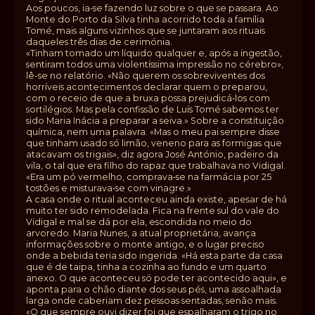
Aos poucos, ia‑se fazendo luz sobre o que se passara. Ao
Monte do Porto da Silva tinha acorrido toda a família
Tomé, mais alguns vizinhos que se juntaram aos rituais
daqueles três dias de cerimónia.
«Tinham tomado um líquido qualquer e, após a ingestão,
sentiram todos uma violentíssima impressão no cérebro»,
lê-se no relatório. «Não querem os sobreviventes dos
horríveis acontecimentos declarar quem o preparou,
com o receio de que a bruxa possa prejudicá‑los com
sortilégios. Mas pela confissão de Luís Tomé sabemos ter
sido Maria Inácia a preparar a seiva.» Sobre a constituição
química, nem uma palavra. «Mas o meu pai sempre disse
que tinham usado só limão, veneno para as formigas que
atacavam os trigais», diz agora José António, padeiro da
vila, o tal que era filho do rapaz que trabalhava no Vidigal.
«Era um pó vermelho, comprava‑se na farmácia por 25
tostões e misturava‑se com vinagre.»
A casa onde o ritual aconteceu ainda existe, apesar de há
muito ter sido remodelada. Fica na frente sul do vale do
Vidigal e mal se dá por ela, escondida no meio do
arvoredo. Maria Nunes, a atual proprietária, avança
informações sobre o monte antigo, e o lugar preciso
onde a bebida teria sido ingerida. «Há esta parte da casa
que é de taipa, tinha a cozinha ao fundo e um quarto
anexo. O que aconteceu só pode ter acontecido aqui», e
aponta para o chão diante dos seus pés, uma assoalhada
larga onde caberiam dez pessoas sentadas, senão mais.
«O que sempre ouvi dizer foi que espalharam o trigo no