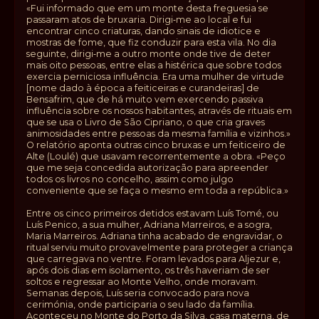
«Fui informado que em um monte desta freguesia se
passaram atos de bruxaria. Dirigi‑me ao local e fui
encontrar cinco criaturas, dando sinais de idiotice e
mostras de fome, que fiz conduzir para esta vila. No dia
seguinte, dirigi‑me a outro monte onde tive de deter
mais oito pessoas, entre elas a histérica que sobre todos
exercia perniciosa influência. Era uma mulher de virtude
[nome dado à época a feiticeiras e curandeiras] de
Bensafrim, que de há muito vem exercendo passiva
influência sobre os nossos habitantes, através de rituais em
que se usa o Livro de São Cipriano, o que cria graves
animosidades entre pessoas da mesma família e vizinhos.»
O relatório aponta outras cinco bruxas e um feiticeiro de
Alte (Loulé) que usavam recorrentemente a obra. «Peço
que me seja concedida autorização para apreender
todos os livros no concelho, assim como julgo
conveniente que se faça o mesmo em toda a república.»
Entre os cinco primeiros detidos estavam Luís Tomé, ou
Luís Penico, a sua mulher, Adriana Marreiros, e a sogra,
Maria Marreiros. Adriana tinha acabado de engravidar, o
ritual serviu muito provavelmente para proteger a criança
que carregava no ventre. Foram levados para Aljezur e,
após dois dias em isolamento, os três haveriam de ser
soltos e regressar ao Monte Velho, onde moravam.
Semanas depois, Luís seria convocado para nova
cerimónia, onde participaria o seu lado da família.
Aconteceu no Monte do Porto da Silva, casa materna, de