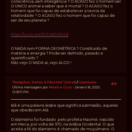
consciência, sem inteligência ? O ACASO fez o homem ser
O ÚNICO animal a saber que é mortal ? O ACASO fez o
homem que foi capaz de estabelecer a teoria da
relatividade ? O ACASO fez o homem que foi capaz de
sair de seu planeta ?
https://youtu.be/WZnslD4hhS8
O NADA tem FORMA GEOMÉTRICA ? Constituido de
matéria e energia ? Pode ser definido, pesado e
quantificado ?
Não vejo O NADA ai, vejo ALGO !
"Religiões, Seitas & Filosofia" (Geral)
/
Islamismo
#9
Última mensagem por
Mestre Cruz
- Janeiro 16, 2020,
12:09:11 PM
Islã é uma palavra árabe que significa submissão, aqueles
que obedecem Alá.
O islamismo foi fundado pelo profeta Maomé, nascido
em Meca, por volta de 570, na Arábia Ocidental. O que
aceita a fé do islamismo é chamado de muçulmano. O