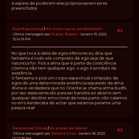
à espera de poderem eles próprios serem seres
preenchidos
Espiritual (Geral)
/
Re: Como nasce um fantasma?
#2
Última mensagem por
Frater Ruben
- Janeiro 19, 2020,
10:14:19 PM
No que toca à ideia de egos inferiores eu diria que
fantasma é todo ele composto de ego seja de que
natureza for. Pois a alma que é parte da consciência
cósmica não tem qualquer ego, o ego é produto da
existência.
O fantasma é pois um corpo espectrual composto de
egos de uma determinada existência separado da alma
divina e verdadeira que no Oriente se chama atma-budhi,
por isso esses seres são para ser banidos ao abismo sem
qualquer declínio emocional da nossa parte, não caíamos
no erro kardecista de achar que estamos perante uma
pessoa real!
Paranormal (Geral)
/
As bruxas de Aljezur
#3
Última mensagem por
Mestre Cruz
- Janeiro 18, 2020,
02:13:36 PM