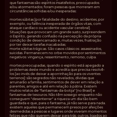
que fantasmas são espíritos insatisfeitos, preocupados
e/ou atormentados; foram pessoas que morreram em
circunstâncias sofridas e/ou inesperadas:
mortes súbitas [por fatalidade do destino, acidentes, por
exemplo, ou falência inesperada de órgãos vitais, com
ataque cardíaco ou acidente vascular cerebral].
Situações que provocam um grande susto, surpreendem
o Espírito, gerando confusão na percepção da própria
condição de desencarnado e, muitas vezes, frustração
por ter deixar tarefas inacabadas;
morte súbitas trágicas. São casos clássicos: assassinados,
suicidas. Permanecem no orbe movidos por sentimentos
negativos: vingança, ressentimento, remorso, culpa.
mortes preocupadas, quando o espírito está apegado a
problemas deste mundo e acredita que precisa resolvê-
los [ao invés de deixar a aporrinhação para os viventes
terrenos]: são segredos não revelados, dívidas que
arruinarão a família, sentimentos de dever em relação a
parentes, amigos e até em relação à pátria. Existem
muitos relatos de "fantasmas-da-botija" [no Brasil] e
fantasmas de tesouros. Não têm sossego enquanto não
conseguem "desenterrar" a riqueza um dia tão bem
guardada e que, para o fantasma, já não serve para nada.
existem aqueles que permanecem presos por afeições
desmedidas a pessoas e lugares onde viveram momentos
felizes que não querem deixar para trás; outros, ligados ao