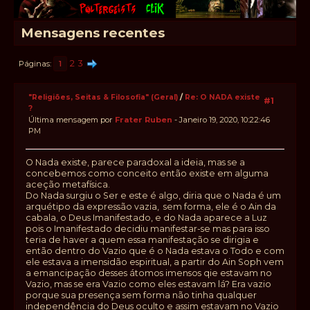
Mensagens recentes
2
3
Páginas
1
"Religiões, Seitas & Filosofia" (Geral)
/
Re: O NADA existe
#1
?
Última mensagem por
Frater Ruben
- Janeiro 19, 2020, 10:22:46
PM
O Nada existe, parece paradoxal a ideia, mas se a
concebemos como conceito então existe em alguma
aceção metafísica.
Do Nada surgiu o Ser e este é algo, diria que o Nada é um
arquétipo da expressão vazia, sem forma, ele é o Ain da
cabala, o Deus Imanifestado, e do Nada aparece a Luz
pois o Imanifestado decidiu manifestar-se mas para isso
teria de haver a quem essa manifestação se dirigia e
então dentro do Vazio que é o Nada estava o Todo e com
ele estava a imensidão espiritual, a partir do Ain Soph vem
a emancipação desses átomos imensos qie estavam no
Vazio, mas se era Vazio como eles estavam lá? Era vazio
porque sua presença sem forma não tinha qualquer
independência do Deus oculto e assim estavam no Vazio