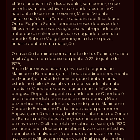
chão e andaram três dias aos pulos, sem comer, e que
acreditavam que estavam a ascender aos céus.» O
habitante de um monte vizinho, Manuel Vicente,
juntar‑se‑ia à família Tomé – e acabaria por ficar louco.
Outro, Eugénio Serrão, perderia meses depois os dois
filhos em acidentes de viação e seria atropelado pelo
trator que a mulher conduzia, esmagando‑o contra a
parede. Sobre o Vidigal, começou a dizer o povo,
tinha‑se abatido uma maldição.
O caso não terminou com a morte de Luís Penico, e ainda
muita água rolou debaixo da ponte. A 22 de junho de
1929,
Basílio Marreiros, o autarca, envia um telegrama ao
Manicómio Bombarda, em Lisboa, a pedir o internamento
de Manuel, o irmão do homicida, que também tinha
estado no baile: «Absolutíssima necessidade internato
imediato. Vítima bruxedos. Loucura furiosa. Influência
perigosa. Rogo ida urgente referido louco.» O pedido é
aceite de imediato e, um ano e meio depois, a 16 de
dezembro, «o alienado» é transferido para o Manicómio
Conde de Ferreira, no Porto, onde acaba por morrer.
Augusta, a irmã mais nova, também é internada no Conde
de Ferreira no final desse ano, mas não permanece mais
de uns meses. O último relatório sobre o assunto, de 1930,
esclarece que a loucura não abrandava e se manifestava
«por atos de malvadez, já por mais de uma vez tentou
assassinar os filhos, com quem vive». Muita gente lembra