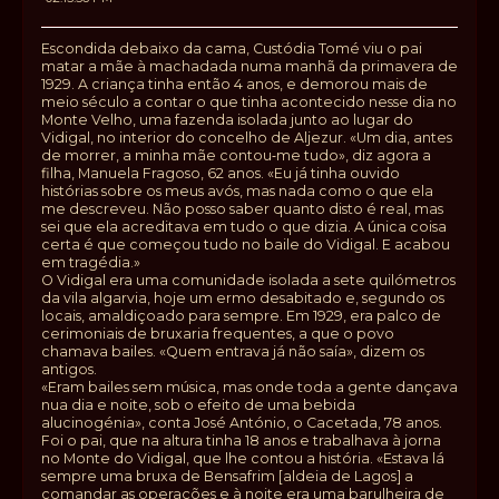
Escondida debaixo da cama, Custódia Tomé viu o pai
matar a mãe à machadada numa manhã da primavera de
1929. A criança tinha então 4 anos, e demorou mais de
meio século a contar o que tinha acontecido nesse dia no
Monte Velho, uma fazenda isolada junto ao lugar do
Vidigal, no interior do concelho de Aljezur. «Um dia, antes
de morrer, a minha mãe contou‑me tudo», diz agora a
filha, Manuela Fragoso, 62 anos. «Eu já tinha ouvido
histórias sobre os meus avós, mas nada como o que ela
me descreveu. Não posso saber quanto disto é real, mas
sei que ela acreditava em tudo o que dizia. A única coisa
certa é que começou tudo no baile do Vidigal. E acabou
em tragédia.»
O Vidigal era uma comunidade isolada a sete quilómetros
da vila algarvia, hoje um ermo desabitado e, segundo os
locais, amaldiçoado para sempre. Em 1929, era palco de
cerimoniais de bruxaria frequentes, a que o povo
chamava bailes. «Quem entrava já não saía», dizem os
antigos.
«Eram bailes sem música, mas onde toda a gente dançava
nua dia e noite, sob o efeito de uma bebida
alucinogénia», conta José António, o Cacetada, 78 anos.
Foi o pai, que na altura tinha 18 anos e trabalhava à jorna
no Monte do Vidigal, que lhe contou a história. «Estava lá
sempre uma bruxa de Bensafrim [aldeia de Lagos] a
comandar as operações e à noite era uma barulheira de