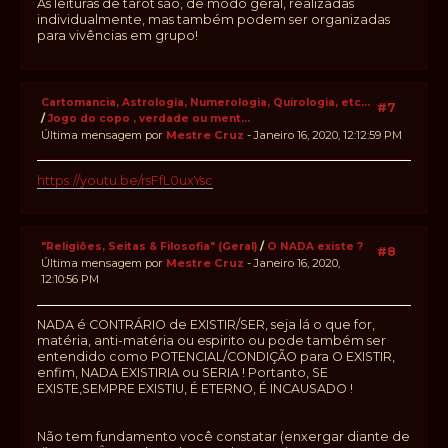
As leituras de tarot são, de modo geral, realizadas
individualmente, mas também podem ser organizadas
para vivências em grupo!
Cartomancia, Astrologia, Numerologia, Quirologia, etc...
#7
/
Jogo do copo , verdade ou ment...
Última mensagem por
Mestre Cruz
- Janeiro 16, 2020, 12:12:59 PM
https://youtu.be/rsFfL0uxYsc
"Religiões, Seitas & Filosofia" (Geral)
/
O NADA existe ?
#8
Última mensagem por
Mestre Cruz
- Janeiro 16, 2020,
12:10:56 PM
NADA é CONTRÁRIO de EXISTIR/SER, seja lá o que for,
matéria, anti-matéria ou espirito ou pode também ser
entendido como POTENCIAL/CONDIÇÃO para O EXISTIR,
enfim, NADA EXISTIRIA ou SERIA ! Portanto, SE
EXISTE,SEMPRE EXISTIU, É ETERNO, É INCAUSADO !
Não tem fundamento você constatar (enxergar diante de