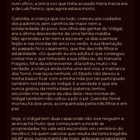
num ofício, a única voz que tinha acusado Maria Inácia era
a de Luís Penico, que agora estava morto.
Custódia, a criança que viu tudo, cresceu aos cuidados
dos padrinhos, sem carinhos de maior nem a
solidariedade do povo. Aos olhos das gentes do Vidigal,
era a última descendente de uma família maldita.
Não aprendeu a ler nem a escrever, os dias a semear
feijão e nas mondas do arroz no verão. A sua libertação
do passado foi o casamento, que lhe deu três filhos e
estabilidade. «Só quando eu era adulta é que conseguiu
contar‑me o que tinha sido a sua infância», diz Manuela
Fragoso, filha da sobrevivente. «Ela sofreu muito.» Na
verdade, a criança ainda tinha uma avó viva, a matriarca
dos Tomé, mas laços nenhuns. «O Estado não deixou a
minha bisavó ficar com a minha mãe por ter participado
também nos bailes do Vidigal. E a verdade é que ela
nunca gostou da minha bisavó paterna, tentou
esconder‑me sempre da vista dela.» Nos montes do
Vidigal também não voltou a pôr o pé. Custódia Tomé
morreu há dois anos, acompanhada pelos três filhos e em
paz.
Hoje, o Vidigal tem duas casas onde não vive ninguém e
as ervas há muito que começaram a invadir as
propriedades. No vale está escondido um cemitério do
Neolítico, há quem vaticine que resulta daí tanta tragédia.
Há 87 anos, numa manhã de maio, as bruxas organizaram