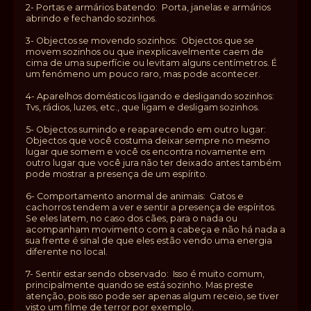
2- Portas e armários batendo: Porta, janelas e armários
abrindo e fechando sozinhos.
3- Objectos se movendo sozinhos: Objectos que se
movem sozinhos ou que inexplicavelmente caem de
cima de uma superfície ou levitam alguns centímetros. É
um fenómeno um pouco raro, mas pode acontecer.
4- Aparelhos domésticos ligando e desligando sozinhos:
Tvs, rádios, luzes, etc., que ligam e desligam sozinhos.
5- Objectos sumindo e reaparecendo em outro lugar:
Objectos que você costuma deixar sempre no mesmo
lugar que somem e você os encontra novamente em
outro lugar que você jura não ter deixado antes também
pode mostrar a presença de um espírito.
6- Comportamento anormal de animais: Gatos e
cachorros tendem a ver e sentir a presença de espíritos.
Se eles latem, no caso dos cães, para o nada ou
acompanham movimento com a cabeça e não há nada a
sua frente é sinal de que eles estão vendo uma energia
diferente no local.
7- Sentir estar sendo observado: Isso é muito comum,
principalmente quando se está sozinho. Mas preste
atenção, pois isso pode ser apenas algum receio, se tiver
visto um filme de terror por exemplo.