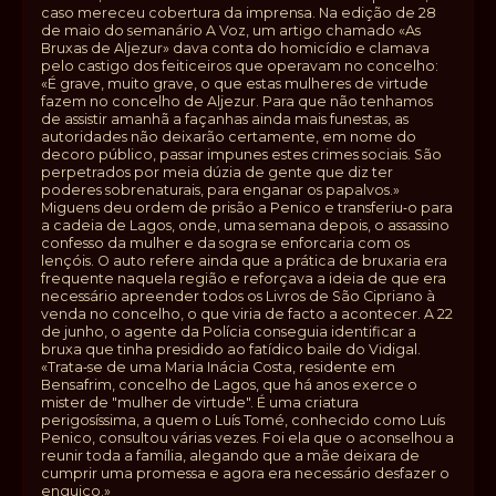
caso mereceu cobertura da imprensa. Na edição de 28
de maio do semanário A Voz, um artigo chamado «As
Bruxas de Aljezur» dava conta do homicídio e clamava
pelo castigo dos feiticeiros que operavam no concelho:
«É grave, muito grave, o que estas mulheres de virtude
fazem no concelho de Aljezur. Para que não tenhamos
de assistir amanhã a façanhas ainda mais funestas, as
autoridades não deixarão certamente, em nome do
decoro público, passar impunes estes crimes sociais. São
perpetrados por meia dúzia de gente que diz ter
poderes sobrenaturais, para enganar os papalvos.»
Miguens deu ordem de prisão a Penico e transferiu‑o para
a cadeia de Lagos, onde, uma semana depois, o assassino
confesso da mulher e da sogra se enforcaria com os
lençóis. O auto refere ainda que a prática de bruxaria era
frequente naquela região e reforçava a ideia de que era
necessário apreender todos os Livros de São Cipriano à
venda no concelho, o que viria de facto a acontecer. A 22
de junho, o agente da Polícia conseguia identificar a
bruxa que tinha presidido ao fatídico baile do Vidigal.
«Trata‑se de uma Maria Inácia Costa, residente em
Bensafrim, concelho de Lagos, que há anos exerce o
mister de "mulher de virtude". É uma criatura
perigosíssima, a quem o Luís Tomé, conhecido como Luís
Penico, consultou várias vezes. Foi ela que o aconselhou a
reunir toda a família, alegando que a mãe deixara de
cumprir uma promessa e agora era necessário desfazer o
enguiço.»