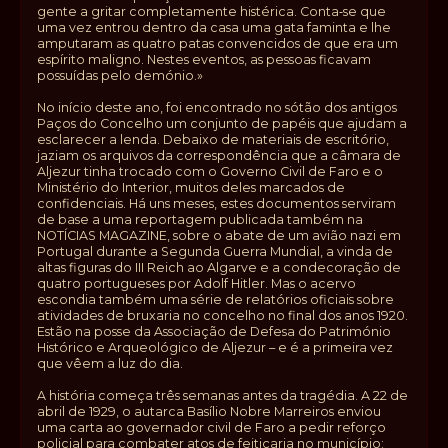
gente a gritar completamente histérica. Conta‑se que
uma vez entrou dentro da casa uma gata faminta e lhe
amputaram as quatro patas convencidos de que era um
espírito maligno. Nestes eventos, as pessoas ficavam
possuídas pelo demónio.»
No início deste ano, foi encontrado no sótão dos antigos
Paços do Concelho um conjunto de papéis que ajudam a
esclarecer a lenda. Debaixo de materiais de escritório,
jaziam os arquivos da correspondência que a câmara de
Aljezur tinha trocado com o Governo Civil de Faro e o
Ministério do Interior, muitos deles marcados de
confidenciais. Há uns meses, estes documentos serviram
de base a uma reportagem publicada também na
NOTÍCIAS MAGAZINE, sobre o abate de um avião nazi em
Portugal durante a Segunda Guerra Mundial, a vinda de
altas figuras do III Reich ao Algarve e a condecoração de
quatro portugueses por Adolf Hitler. Mas o acervo
escondia também uma série de relatórios oficiais sobre
atividades de bruxaria no concelho no final dos anos 1920.
Estão na posse da Associação de Defesa do Património
Histórico e Arqueológico de Aljezur – e é a primeira vez
que vêem a luz do dia.
A história começa três semanas antes da tragédia. A 22 de
abril de 1929, o autarca Basílio Nobre Marreiros enviou
uma carta ao governador civil de Faro a pedir reforço
policial para combater atos de feitiçaria no município: