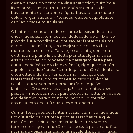
deste planeta do ponto de vista anatômico, químico e
físico ou seja, uma estrutura corpórea constituída
basicamente de carbono e água, baseada em suporte
celular organizados em "tecidos" ósseos-esqueléticos-
cartilaginosos e musculares.
O fantasma, sendo um desencarnado existindo entre
encarnados está, sem dúvida, deslocado do ambiente
próprio à sua condição e, por isso, ser fantasma é uma
anomalia, no mínimo, um desajuste. Se o individuo
morreu para o mundo-Terra e, no entanto, continua
existindo no plano físico deste planeta, alguma coisa
errada ocorreu no processo de passagem desta para
outra... condição de vida-existência; algo que mantém
aquele indivíduo "preso" a um lugar que não é ideal para
o seu estado de Ser. Por isso, a manifestação dos
fantasmas é vista, por muitos estudiosos da Ciências
Ocultas, quase sempre, como um fato negativo. O
fantasma não deveria estar aqui! ─ e diferentes povos
possuem métodos-rituais para despachar estas entidades,
em definitivo, para o "outro mundo" ou dimensão
cósmica-existencial à qual eles pertencem
Os manifestações dos fantasmas são, assim, consideradas,
um distúrbio da Natureza porque as razões que que
mantêm um Espírito desencarnado entre viventes
terrenos, em geral, não são nada boas: é ponto pacifico
nas mais diversas crenças, sejam evoluídas ou primitivas,