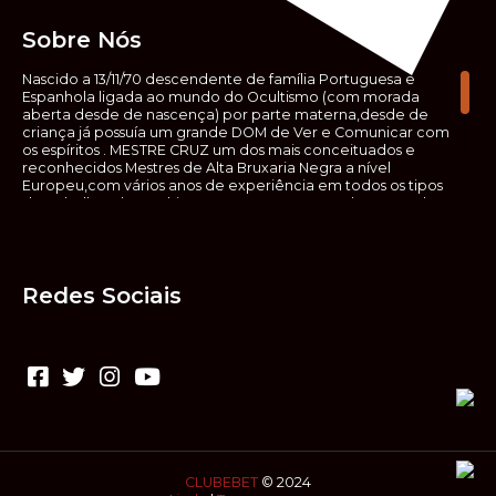
Sobre Nós
Nascido a 13/11/70 descendente de família Portuguesa e
Espanhola ligada ao mundo do Ocultismo (com morada
aberta desde de nascença) por parte materna,desde de
criança já possuía um grande DOM de Ver e Comunicar com
os espíritos . MESTRE CRUZ um dos mais conceituados e
reconhecidos Mestres de Alta Bruxaria Negra a nível
Europeu,com vários anos de experiência em todos os tipos
de trabalhos de Ocultismo. Escreveu os seus saberes ocultos
em vários livros, para que não fosse aquele que esta de fora
das verdadeiras realidades espirituais, ir e meter a mão no
que desconhece, com prejuízo para ele mesmo e todos á
sua volta. Contudo, na hora de meter mão nesses saberes,
Redes Sociais
não o faça sem precauções e sem possuir a devida
sabedoria espiritual, pois aquilo que você está lendo ,não é o
que ali está escrito, mas antes uma parábola, e por isso tende
prudência ao fazer coisas que desconheceis e que vos
poderão causar danos. Consultai por isso sempre um
(médium) conhecedor, quando se trata de fazer trabalhos
de Alta Bruxaria Negra. Para que o vosso problema seja
resolvido com segurança,rapidez,eficácia e sigilo absoluto
Fale com MESTRE CRUZ.
CLUBEBET
© 2024