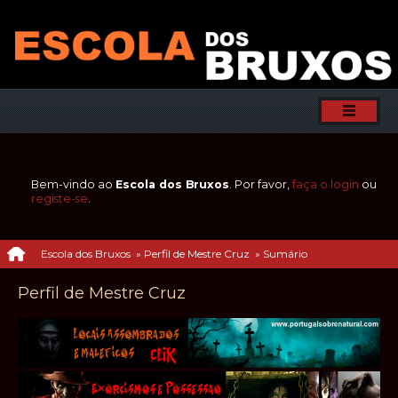
Bem-vindo ao
Escola dos Bruxos
. Por favor,
faça o login
ou
registe-se
.
Escola dos Bruxos
»
Perfil de Mestre Cruz
»
Sumário
Perfil de Mestre Cruz