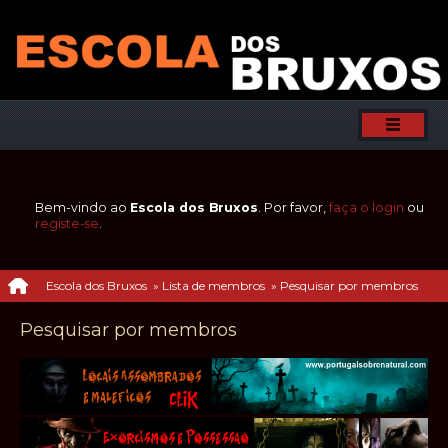
Bem-vindo ao
Escola dos Bruxos
. Por favor,
faça o login
ou
registe-se
.
Escola dos Bruxos
»
Lista de membros
»
Pesquisar por membros
Pesquisar por membros