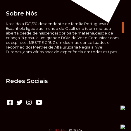
Sobre Nós
Nascido a 13/11/70 descendente de família Portuguesa e
Espanhola ligada ao mundo do Ocultismo (com morada
aberta desde de nascença) por parte materna,desde de
criança já possuía um grande DOM de Ver e Comunicar com
os espíritos . MESTRE CRUZ um dos mais conceituados e
reconhecidos Mestres de Alta Bruxaria Negra a nível
Europeu,com vários anos de experiência em todos os tipos
de trabalhos de Ocultismo. Escreveu os seus saberes ocultos
em vários livros, para que não fosse aquele que esta de fora
das verdadeiras realidades espirituais, ir e meter a mão no
que desconhece, com prejuízo para ele mesmo e todos á
sua volta. Contudo, na hora de meter mão nesses saberes,
Redes Sociais
não o faça sem precauções e sem possuir a devida
sabedoria espiritual, pois aquilo que você está lendo ,não é o
que ali está escrito, mas antes uma parábola, e por isso tende
prudência ao fazer coisas que desconheceis e que vos
poderão causar danos. Consultai por isso sempre um
(médium) conhecedor, quando se trata de fazer trabalhos
de Alta Bruxaria Negra. Para que o vosso problema seja
resolvido com segurança,rapidez,eficácia e sigilo absoluto
Fale com MESTRE CRUZ.
CLUBEBET
© 2024