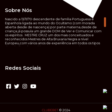
Sobre Nós
Nascido a 13/11/70 descendente de família Portuguesa e
Espanhola ligada ao mundo do Ocultismo (com morada
aberta desde de nascença) por parte materna,desde de
criança já possuía um grande DOM de Ver e Comunicar com
os espíritos . MESTRE CRUZ um dos mais conceituados e
reconhecidos Mestres de Alta Bruxaria Negra a nível
Europeu,com vários anos de experiência em todos os tipos
de trabalhos de Ocultismo. Escreveu os seus saberes ocultos
em vários livros, para que não fosse aquele que esta de fora
das verdadeiras realidades espirituais, ir e meter a mão no
que desconhece, com prejuízo para ele mesmo e todos á
sua volta. Contudo, na hora de meter mão nesses saberes,
Redes Sociais
não o faça sem precauções e sem possuir a devida
sabedoria espiritual, pois aquilo que você está lendo ,não é o
que ali está escrito, mas antes uma parábola, e por isso tende
prudência ao fazer coisas que desconheceis e que vos
poderão causar danos. Consultai por isso sempre um
(médium) conhecedor, quando se trata de fazer trabalhos
de Alta Bruxaria Negra. Para que o vosso problema seja
resolvido com segurança,rapidez,eficácia e sigilo absoluto
Fale com MESTRE CRUZ.
CLUBEBET
© 2024