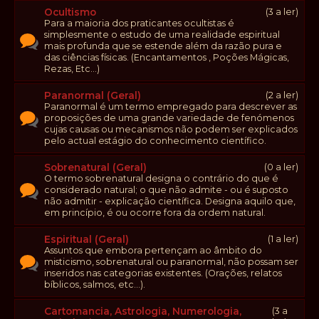
Ocultismo
(3 a ler)
Para a maioria dos praticantes ocultistas é
simplesmente o estudo de uma realidade espiritual
mais profunda que se estende além da razão pura e
das ciências físicas. (Encantamentos , Poções Mágicas,
Rezas, Etc...)
Paranormal (Geral)
(2 a ler)
Paranormal é um termo empregado para descrever as
proposições de uma grande variedade de fenómenos
cujas causas ou mecanismos não podem ser explicados
pelo actual estágio do conhecimento científico.
Sobrenatural (Geral)
(0 a ler)
O termo sobrenatural designa o contrário do que é
considerado natural; o que não admite - ou é suposto
não admitir - explicação científica. Designa aquilo que,
em princípio, é ou ocorre fora da ordem natural.
Espiritual (Geral)
(1 a ler)
Assuntos que embora pertençam ao âmbito do
misticismo, sobrenatural ou paranormal, não possam ser
inseridos nas categorias existentes. (Orações, relatos
bíblicos, salmos, etc...).
Cartomancia, Astrologia, Numerologia,
(3 a