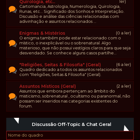
Quirologia, etc...
ler)
Cartomancia, Astrologia, Numerologia, Quirologia,
Runas, etc... Significado dos Sonhos e Interpretação.
Discussão e análise das ciências relacionadas com
adivinhação e assuntos relacionados ...
Enigmas & Mistérios
(0 a ler)
O enigma também pode estar relacionado com o
místico, o inexplicável ou o sobrenatural. Algo
misterioso, que não possui vestígios claros para que seja
desvendado. Se conhece alguns casos partilhe...
"Religiões, Seitas & Filosofia" (Geral)
(6 a ler)
Quadro dedicado a todos os assuntos relacionados
com "Religiões, Seitas & Filosofia" (Geral).
Assuntos Místicos (Geral)
(2 a ler)
Assuntos que embora pertençam ao âmbito do
misticismo, sobrenatural , ocultismo ou paranormal, não
possam ser inseridos nas categorias existentes do
forum.
Discussão Off-Topic & Chat Geral
Nome do quadro