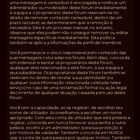
uma mensagem é censurável é encorajada a notificar um
administrador ou moderador deste fórum imediatamente.
A equipa e o proprietário deste fórum reservam-se no
direito de remover conteúdo censurável, dentro de um
prazo razoável, se determinarem que a remoção é
necessária. Este é um processo manual, no entanto,
observe que eles podem não conseguir remover ou editar
mensagens específicas imediatamente. Esta política
também se aplica a informações de perfil de membros.
Você permanece o único responsável pelo conteúdo das
suas mensagens colocadas nos fóruns. Além disso, concorda
em indenizar e isentar os proprietários deste fórum,
quaisquer sites relacionados a este fórum, a sua equipa e
seus subsidiários. Os proprietários deste fórum também se
reservam no direito de revelar a sua identidade (ou
qualquer outra informação relacionada coletada neste
serviço) no caso de uma reclamação formal ou ação legal
decorrente de qualquer situação causada pelo uso deste
fórum.
Você tem a capacidade, ao se registarr, de escolher seu
nome de utilizador. Aconselhamos a escolher um nome
apropriado. Com esta conta de utilizador que está prestes a
registar, concorda em nunca fornecer a sua senha a outra
pessoa, exceto a um administrador, para sua proteção e
por motivos de validade. Também concorda em NUNCA
usar a conta de outra pessoa por qualquer motivo. Também