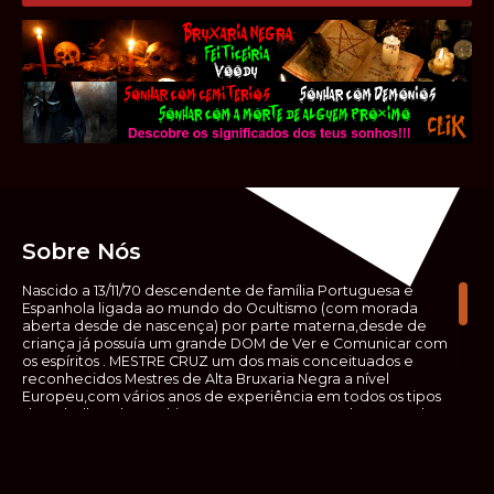
Sobre Nós
Nascido a 13/11/70 descendente de família Portuguesa e
Espanhola ligada ao mundo do Ocultismo (com morada
aberta desde de nascença) por parte materna,desde de
criança já possuía um grande DOM de Ver e Comunicar com
os espíritos . MESTRE CRUZ um dos mais conceituados e
reconhecidos Mestres de Alta Bruxaria Negra a nível
Europeu,com vários anos de experiência em todos os tipos
de trabalhos de Ocultismo. Escreveu os seus saberes ocultos
em vários livros, para que não fosse aquele que esta de fora
das verdadeiras realidades espirituais, ir e meter a mão no
que desconhece, com prejuízo para ele mesmo e todos á
sua volta. Contudo, na hora de meter mão nesses saberes,