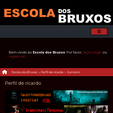
Bem-vindo ao
Escola dos Bruxos
. Por favor,
faça o login
ou
registe-se
.
Escola dos Bruxos
»
Perfil de ricardo
»
Sumário
Perfil de ricardo