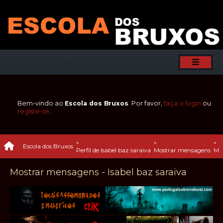
Bem-vindo ao
Escola dos Bruxos
. Por favor,
faça o login
ou
registe-se
.
»
»
»
Escola dos Bruxos
Perfil de Isabel baz saraiva
Mostrar mensagens
Me
Mostrar mensagens - Isabel baz saraiva