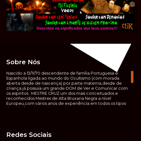
Sobre Nós
Nascido a 13/11/70 descendente de família Portuguesa e
Espanhola ligada ao mundo do Ocultismo (com morada
aberta desde de nascença) por parte materna,desde de
criança já possuía um grande DOM de Ver e Comunicar com
os espíritos . MESTRE CRUZ um dos mais conceituados e
reconhecidos Mestres de Alta Bruxaria Negra a nível
Europeu,com vários anos de experiência em todos os tipos
de trabalhos de Ocultismo. Escreveu os seus saberes ocultos
em vários livros, para que não fosse aquele que esta de fora
das verdadeiras realidades espirituais, ir e meter a mão no
que desconhece, com prejuízo para ele mesmo e todos á
sua volta. Contudo, na hora de meter mão nesses saberes,
Redes Sociais
não o faça sem precauções e sem possuir a devida
sabedoria espiritual, pois aquilo que você está lendo ,não é o