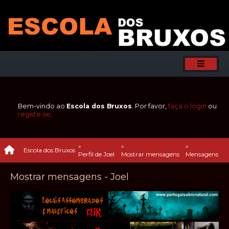
Bem-vindo ao
Escola dos Bruxos
. Por favor,
faça o login
ou
registe-se
.
»
»
»
Escola dos Bruxos
Perfil de Joel
Mostrar mensagens
Mensagens
Mostrar mensagens - Joel