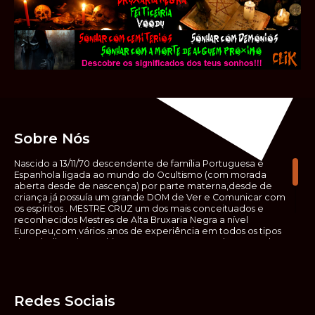
Sobre Nós
Nascido a 13/11/70 descendente de família Portuguesa e
Espanhola ligada ao mundo do Ocultismo (com morada
aberta desde de nascença) por parte materna,desde de
criança já possuía um grande DOM de Ver e Comunicar com
os espíritos . MESTRE CRUZ um dos mais conceituados e
reconhecidos Mestres de Alta Bruxaria Negra a nível
Europeu,com vários anos de experiência em todos os tipos
de trabalhos de Ocultismo. Escreveu os seus saberes ocultos
em vários livros, para que não fosse aquele que esta de fora
das verdadeiras realidades espirituais, ir e meter a mão no
que desconhece, com prejuízo para ele mesmo e todos á
sua volta. Contudo, na hora de meter mão nesses saberes,
Redes Sociais
não o faça sem precauções e sem possuir a devida
sabedoria espiritual, pois aquilo que você está lendo ,não é o