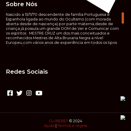
Sobre Nós
Nascido a 13/11/70 descendente de família Portuguesa e
Espanhola ligada ao mundo do Ocultismo (com morada
aberta desde de nascença) por parte materna,desde de
criança já possuía um grande DOM de Ver e Comunicar com
os espíritos . MESTRE CRUZ um dos mais conceituados e
reconhecidos Mestres de Alta Bruxaria Negra a nível
Europeu,com vários anos de experiência em todos os tipos
de trabalhos de Ocultismo. Escreveu os seus saberes ocultos
em vários livros, para que não fosse aquele que esta de fora
das verdadeiras realidades espirituais, ir e meter a mão no
que desconhece, com prejuízo para ele mesmo e todos á
sua volta. Contudo, na hora de meter mão nesses saberes,
Redes Sociais
não o faça sem precauções e sem possuir a devida
sabedoria espiritual, pois aquilo que você está lendo ,não é o
que ali está escrito, mas antes uma parábola, e por isso tende
prudência ao fazer coisas que desconheceis e que vos
poderão causar danos. Consultai por isso sempre um
(médium) conhecedor, quando se trata de fazer trabalhos
de Alta Bruxaria Negra. Para que o vosso problema seja
resolvido com segurança,rapidez,eficácia e sigilo absoluto
Fale com MESTRE CRUZ.
CLUBEBET
© 2024
Ajuda
|
Termos e regras