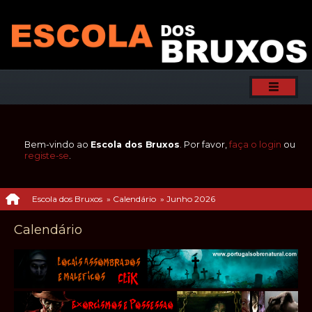
Bem-vindo ao
Escola dos Bruxos
. Por favor,
faça o login
ou
registe-se
.
Escola dos Bruxos
»
Calendário
»
Junho 2026
Calendário