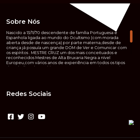
Sobre Nós
Nascido a 13/11/70 descendente de família Portuguesa e
Espanhola ligada ao mundo do Ocultismo (com morada
aberta desde de nascença) por parte materna,desde de
criança já possuía um grande DOM de Ver e Comunicar com
os espíritos . MESTRE CRUZ um dos mais conceituados e
reconhecidos Mestres de Alta Bruxaria Negra a nível
Europeu,com vários anos de experiência em todos os tipos
de trabalhos de Ocultismo. Escreveu os seus saberes ocultos
em vários livros, para que não fosse aquele que esta de fora
das verdadeiras realidades espirituais, ir e meter a mão no
que desconhece, com prejuízo para ele mesmo e todos á
sua volta. Contudo, na hora de meter mão nesses saberes,
Redes Sociais
não o faça sem precauções e sem possuir a devida
sabedoria espiritual, pois aquilo que você está lendo ,não é o
que ali está escrito, mas antes uma parábola, e por isso tende
prudência ao fazer coisas que desconheceis e que vos
poderão causar danos. Consultai por isso sempre um
(médium) conhecedor, quando se trata de fazer trabalhos
de Alta Bruxaria Negra. Para que o vosso problema seja
resolvido com segurança,rapidez,eficácia e sigilo absoluto
Fale com MESTRE CRUZ.