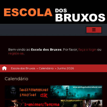
Bem-vindo ao
Escola dos Bruxos
. Por favor,
faça o login
ou
registe-se
.
Escola dos Bruxos
»
Calendário
»
Junho 2026
Calendário