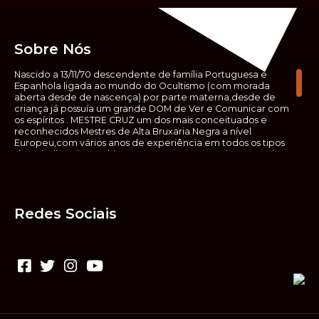
Sobre Nós
Nascido a 13/11/70 descendente de família Portuguesa e
Espanhola ligada ao mundo do Ocultismo (com morada
aberta desde de nascença) por parte materna,desde de
criança já possuía um grande DOM de Ver e Comunicar com
os espíritos . MESTRE CRUZ um dos mais conceituados e
reconhecidos Mestres de Alta Bruxaria Negra a nível
Europeu,com vários anos de experiência em todos os tipos
de trabalhos de Ocultismo. Escreveu os seus saberes ocultos
em vários livros, para que não fosse aquele que esta de fora
das verdadeiras realidades espirituais, ir e meter a mão no
que desconhece, com prejuízo para ele mesmo e todos á
sua volta. Contudo, na hora de meter mão nesses saberes,
Redes Sociais
não o faça sem precauções e sem possuir a devida
sabedoria espiritual, pois aquilo que você está lendo ,não é o
que ali está escrito, mas antes uma parábola, e por isso tende
prudência ao fazer coisas que desconheceis e que vos
poderão causar danos. Consultai por isso sempre um
(médium) conhecedor, quando se trata de fazer trabalhos
de Alta Bruxaria Negra. Para que o vosso problema seja
resolvido com segurança,rapidez,eficácia e sigilo absoluto
Fale com MESTRE CRUZ.