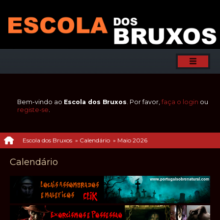
Bem-vindo ao
Escola dos Bruxos
. Por favor,
faça o login
ou
registe-se
.
Escola dos Bruxos
»
Calendário
»
Maio 2026
Calendário