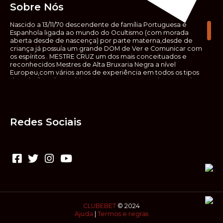
Sobre Nós
Nascido a 13/11/70 descendente de família Portuguesa e
Espanhola ligada ao mundo do Ocultismo (com morada
aberta desde de nascença) por parte materna,desde de
criança já possuía um grande DOM de Ver e Comunicar com
os espíritos . MESTRE CRUZ um dos mais conceituados e
reconhecidos Mestres de Alta Bruxaria Negra a nível
Europeu,com vários anos de experiência em todos os tipos
de trabalhos de Ocultismo. Escreveu os seus saberes ocultos
em vários livros, para que não fosse aquele que esta de fora
das verdadeiras realidades espirituais, ir e meter a mão no
que desconhece, com prejuízo para ele mesmo e todos á
sua volta. Contudo, na hora de meter mão nesses saberes,
Redes Sociais
não o faça sem precauções e sem possuir a devida
sabedoria espiritual, pois aquilo que você está lendo ,não é o
que ali está escrito, mas antes uma parábola, e por isso tende
prudência ao fazer coisas que desconheceis e que vos
poderão causar danos. Consultai por isso sempre um
(médium) conhecedor, quando se trata de fazer trabalhos
de Alta Bruxaria Negra. Para que o vosso problema seja
resolvido com segurança,rapidez,eficácia e sigilo absoluto
Fale com MESTRE CRUZ.
CLUBEBET
© 2024
Ajuda
|
Termos e regras