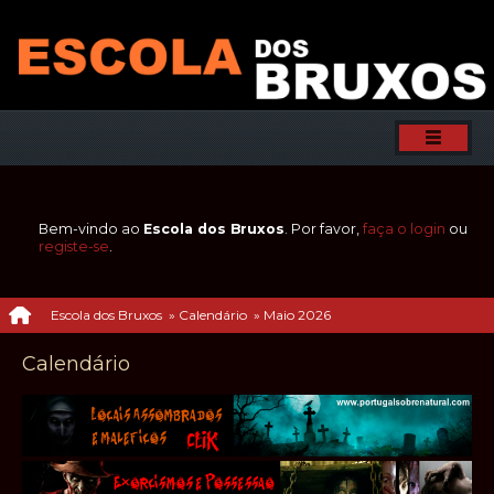
Bem-vindo ao
Escola dos Bruxos
. Por favor,
faça o login
ou
registe-se
.
Escola dos Bruxos
»
Calendário
»
Maio 2026
Calendário