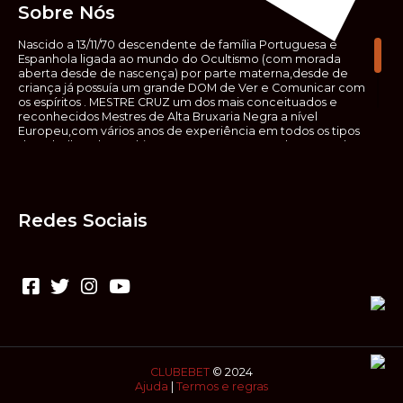
Sobre Nós
Nascido a 13/11/70 descendente de família Portuguesa e
Espanhola ligada ao mundo do Ocultismo (com morada
aberta desde de nascença) por parte materna,desde de
criança já possuía um grande DOM de Ver e Comunicar com
os espíritos . MESTRE CRUZ um dos mais conceituados e
reconhecidos Mestres de Alta Bruxaria Negra a nível
Europeu,com vários anos de experiência em todos os tipos
de trabalhos de Ocultismo. Escreveu os seus saberes ocultos
em vários livros, para que não fosse aquele que esta de fora
das verdadeiras realidades espirituais, ir e meter a mão no
que desconhece, com prejuízo para ele mesmo e todos á
sua volta. Contudo, na hora de meter mão nesses saberes,
Redes Sociais
não o faça sem precauções e sem possuir a devida
sabedoria espiritual, pois aquilo que você está lendo ,não é o
que ali está escrito, mas antes uma parábola, e por isso tende
prudência ao fazer coisas que desconheceis e que vos
poderão causar danos. Consultai por isso sempre um
(médium) conhecedor, quando se trata de fazer trabalhos
de Alta Bruxaria Negra. Para que o vosso problema seja
resolvido com segurança,rapidez,eficácia e sigilo absoluto
Fale com MESTRE CRUZ.
CLUBEBET
© 2024
Ajuda
|
Termos e regras