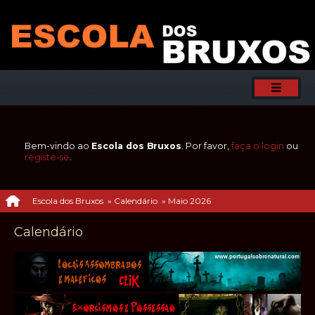
Bem-vindo ao
Escola dos Bruxos
. Por favor,
faça o login
ou
registe-se
.
Escola dos Bruxos
»
Calendário
»
Maio 2026
Calendário