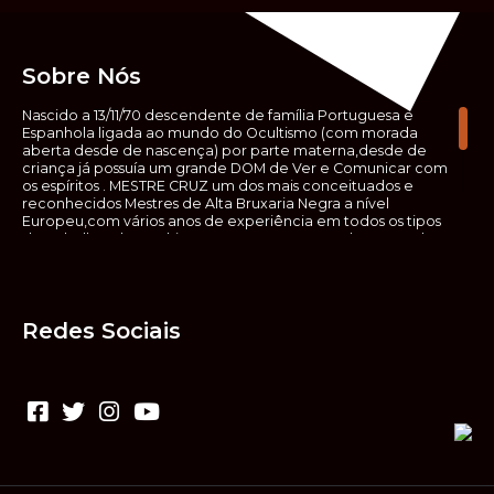
Sobre Nós
Nascido a 13/11/70 descendente de família Portuguesa e
Espanhola ligada ao mundo do Ocultismo (com morada
aberta desde de nascença) por parte materna,desde de
criança já possuía um grande DOM de Ver e Comunicar com
os espíritos . MESTRE CRUZ um dos mais conceituados e
reconhecidos Mestres de Alta Bruxaria Negra a nível
Europeu,com vários anos de experiência em todos os tipos
de trabalhos de Ocultismo. Escreveu os seus saberes ocultos
em vários livros, para que não fosse aquele que esta de fora
das verdadeiras realidades espirituais, ir e meter a mão no
que desconhece, com prejuízo para ele mesmo e todos á
sua volta. Contudo, na hora de meter mão nesses saberes,
Redes Sociais
não o faça sem precauções e sem possuir a devida
sabedoria espiritual, pois aquilo que você está lendo ,não é o
que ali está escrito, mas antes uma parábola, e por isso tende
prudência ao fazer coisas que desconheceis e que vos
poderão causar danos. Consultai por isso sempre um
(médium) conhecedor, quando se trata de fazer trabalhos
de Alta Bruxaria Negra. Para que o vosso problema seja
resolvido com segurança,rapidez,eficácia e sigilo absoluto
Fale com MESTRE CRUZ.