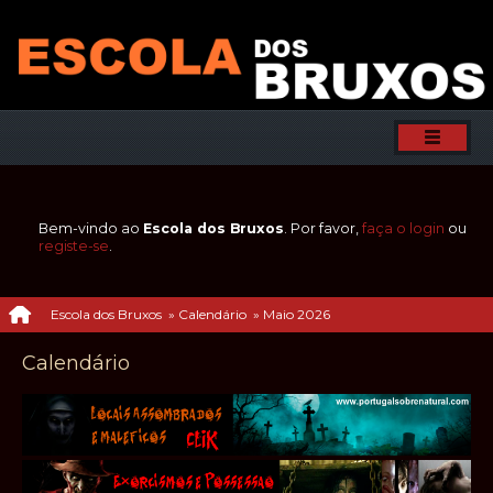
Bem-vindo ao
Escola dos Bruxos
. Por favor,
faça o login
ou
registe-se
.
Escola dos Bruxos
»
Calendário
»
Maio 2026
Calendário