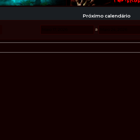
Próximo calendário
a