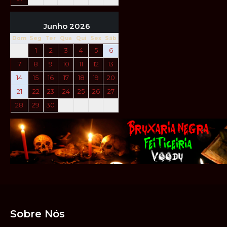
Junho 2026
Dom
Seg
Ter
Qua
Qui
Sex
Sáb
1
2
3
4
5
6
7
8
9
10
11
12
13
14
15
16
17
18
19
20
21
22
23
24
25
26
27
28
29
30
Sobre Nós