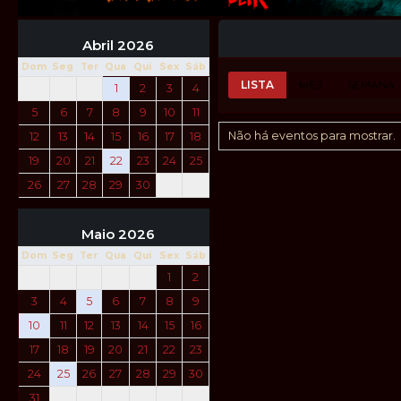
Abril 2026
Dom
Seg
Ter
Qua
Qui
Sex
Sáb
LISTA
MÊS
SEMANA
1
2
3
4
5
6
7
8
9
10
11
Não há eventos para mostrar.
12
13
14
15
16
17
18
19
20
21
22
23
24
25
26
27
28
29
30
Maio 2026
Dom
Seg
Ter
Qua
Qui
Sex
Sáb
1
2
3
4
5
6
7
8
9
10
11
12
13
14
15
16
17
18
19
20
21
22
23
24
25
26
27
28
29
30
31