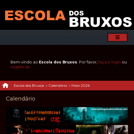
Bem-vindo ao
Escola dos Bruxos
. Por favor,
faça o login
ou
registe-se
.
Escola dos Bruxos
»
Calendário
»
Maio 2026
Calendário