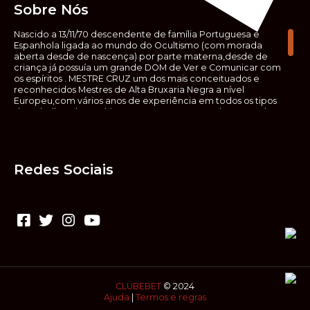
Sobre Nós
Nascido a 13/11/70 descendente de família Portuguesa e
Espanhola ligada ao mundo do Ocultismo (com morada
aberta desde de nascença) por parte materna,desde de
criança já possuía um grande DOM de Ver e Comunicar com
os espíritos . MESTRE CRUZ um dos mais conceituados e
reconhecidos Mestres de Alta Bruxaria Negra a nível
Europeu,com vários anos de experiência em todos os tipos
de trabalhos de Ocultismo. Escreveu os seus saberes ocultos
em vários livros, para que não fosse aquele que esta de fora
das verdadeiras realidades espirituais, ir e meter a mão no
que desconhece, com prejuízo para ele mesmo e todos á
sua volta. Contudo, na hora de meter mão nesses saberes,
Redes Sociais
não o faça sem precauções e sem possuir a devida
sabedoria espiritual, pois aquilo que você está lendo ,não é o
que ali está escrito, mas antes uma parábola, e por isso tende
prudência ao fazer coisas que desconheceis e que vos
poderão causar danos. Consultai por isso sempre um
(médium) conhecedor, quando se trata de fazer trabalhos
de Alta Bruxaria Negra. Para que o vosso problema seja
resolvido com segurança,rapidez,eficácia e sigilo absoluto
Fale com MESTRE CRUZ.
CLUBEBET
© 2024
Ajuda
|
Termos e regras