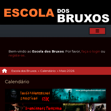
Bem-vindo ao
Escola dos Bruxos
. Por favor,
faça o login
ou
registe-se
.
Escola dos Bruxos
»
Calendário
»
Maio 2026
Calendário