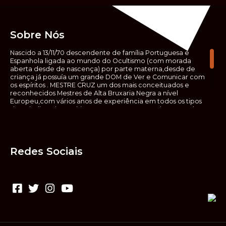
Sobre Nós
Nascido a 13/11/70 descendente de família Portuguesa e
Espanhola ligada ao mundo do Ocultismo (com morada
aberta desde de nascença) por parte materna,desde de
criança já possuía um grande DOM de Ver e Comunicar com
os espíritos . MESTRE CRUZ um dos mais conceituados e
reconhecidos Mestres de Alta Bruxaria Negra a nível
Europeu,com vários anos de experiência em todos os tipos
de trabalhos de Ocultismo. Escreveu os seus saberes ocultos
em vários livros, para que não fosse aquele que esta de fora
das verdadeiras realidades espirituais, ir e meter a mão no
que desconhece, com prejuízo para ele mesmo e todos á
sua volta. Contudo, na hora de meter mão nesses saberes,
Redes Sociais
não o faça sem precauções e sem possuir a devida
sabedoria espiritual, pois aquilo que você está lendo ,não é o
que ali está escrito, mas antes uma parábola, e por isso tende
prudência ao fazer coisas que desconheceis e que vos
poderão causar danos. Consultai por isso sempre um
(médium) conhecedor, quando se trata de fazer trabalhos
de Alta Bruxaria Negra. Para que o vosso problema seja
resolvido com segurança,rapidez,eficácia e sigilo absoluto
Fale com MESTRE CRUZ.