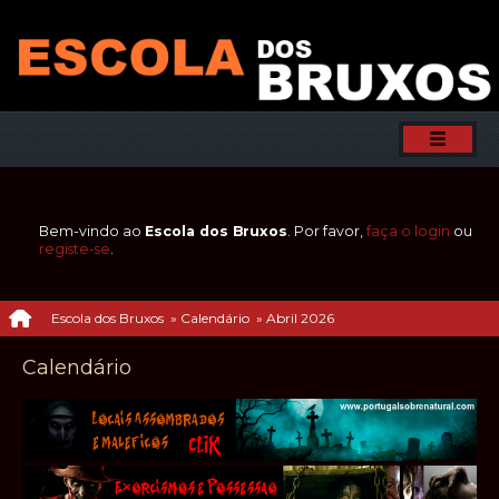
Bem-vindo ao
Escola dos Bruxos
. Por favor,
faça o login
ou
registe-se
.
Escola dos Bruxos
»
Calendário
»
Abril 2026
Calendário