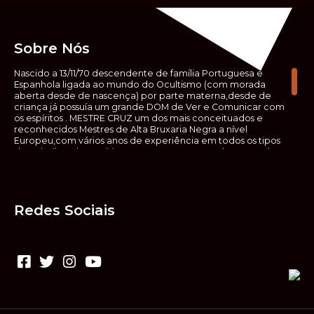
Sobre Nós
Nascido a 13/11/70 descendente de família Portuguesa e
Espanhola ligada ao mundo do Ocultismo (com morada
aberta desde de nascença) por parte materna,desde de
criança já possuía um grande DOM de Ver e Comunicar com
os espíritos . MESTRE CRUZ um dos mais conceituados e
reconhecidos Mestres de Alta Bruxaria Negra a nível
Europeu,com vários anos de experiência em todos os tipos
de trabalhos de Ocultismo. Escreveu os seus saberes ocultos
em vários livros, para que não fosse aquele que esta de fora
das verdadeiras realidades espirituais, ir e meter a mão no
que desconhece, com prejuízo para ele mesmo e todos á
sua volta. Contudo, na hora de meter mão nesses saberes,
Redes Sociais
não o faça sem precauções e sem possuir a devida
sabedoria espiritual, pois aquilo que você está lendo ,não é o
que ali está escrito, mas antes uma parábola, e por isso tende
prudência ao fazer coisas que desconheceis e que vos
poderão causar danos. Consultai por isso sempre um
(médium) conhecedor, quando se trata de fazer trabalhos
de Alta Bruxaria Negra. Para que o vosso problema seja
resolvido com segurança,rapidez,eficácia e sigilo absoluto
Fale com MESTRE CRUZ.