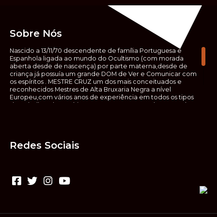
Sobre Nós
Nascido a 13/11/70 descendente de família Portuguesa e
Espanhola ligada ao mundo do Ocultismo (com morada
aberta desde de nascença) por parte materna,desde de
criança já possuía um grande DOM de Ver e Comunicar com
os espíritos . MESTRE CRUZ um dos mais conceituados e
reconhecidos Mestres de Alta Bruxaria Negra a nível
Europeu,com vários anos de experiência em todos os tipos
de trabalhos de Ocultismo. Escreveu os seus saberes ocultos
em vários livros, para que não fosse aquele que esta de fora
das verdadeiras realidades espirituais, ir e meter a mão no
que desconhece, com prejuízo para ele mesmo e todos á
sua volta. Contudo, na hora de meter mão nesses saberes,
Redes Sociais
não o faça sem precauções e sem possuir a devida
sabedoria espiritual, pois aquilo que você está lendo ,não é o
que ali está escrito, mas antes uma parábola, e por isso tende
prudência ao fazer coisas que desconheceis e que vos
poderão causar danos. Consultai por isso sempre um
(médium) conhecedor, quando se trata de fazer trabalhos
de Alta Bruxaria Negra. Para que o vosso problema seja
resolvido com segurança,rapidez,eficácia e sigilo absoluto
Fale com MESTRE CRUZ.