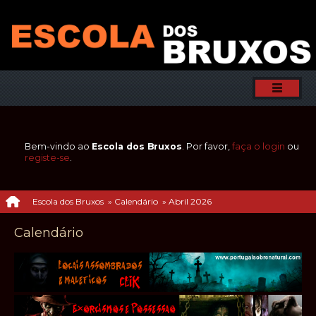
Bem-vindo ao
Escola dos Bruxos
. Por favor,
faça o login
ou
registe-se
.
Escola dos Bruxos
»
Calendário
»
Abril 2026
Calendário