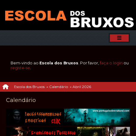
Bem-vindo ao
Escola dos Bruxos
. Por favor,
faça o login
ou
registe-se
.
Escola dos Bruxos
»
Calendário
»
Abril 2026
Calendário