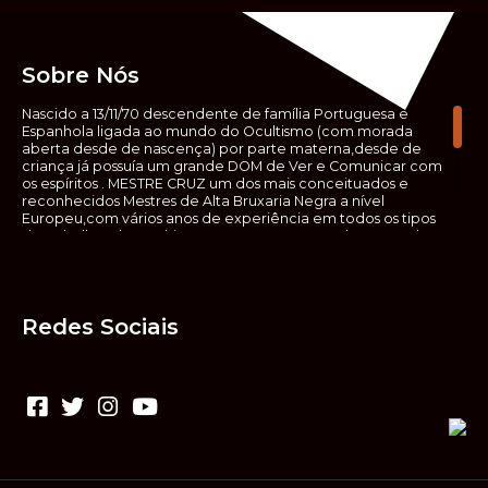
Sobre Nós
Nascido a 13/11/70 descendente de família Portuguesa e
Espanhola ligada ao mundo do Ocultismo (com morada
aberta desde de nascença) por parte materna,desde de
criança já possuía um grande DOM de Ver e Comunicar com
os espíritos . MESTRE CRUZ um dos mais conceituados e
reconhecidos Mestres de Alta Bruxaria Negra a nível
Europeu,com vários anos de experiência em todos os tipos
de trabalhos de Ocultismo. Escreveu os seus saberes ocultos
em vários livros, para que não fosse aquele que esta de fora
das verdadeiras realidades espirituais, ir e meter a mão no
que desconhece, com prejuízo para ele mesmo e todos á
sua volta. Contudo, na hora de meter mão nesses saberes,
Redes Sociais
não o faça sem precauções e sem possuir a devida
sabedoria espiritual, pois aquilo que você está lendo ,não é o
que ali está escrito, mas antes uma parábola, e por isso tende
prudência ao fazer coisas que desconheceis e que vos
poderão causar danos. Consultai por isso sempre um
(médium) conhecedor, quando se trata de fazer trabalhos
de Alta Bruxaria Negra. Para que o vosso problema seja
resolvido com segurança,rapidez,eficácia e sigilo absoluto
Fale com MESTRE CRUZ.