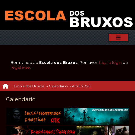
Bem-vindo ao
Escola dos Bruxos
. Por favor,
faça o login
ou
registe-se
.
Escola dos Bruxos
»
Calendário
»
Abril 2026
Calendário