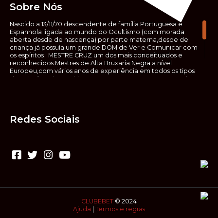
Sobre Nós
Nascido a 13/11/70 descendente de família Portuguesa e
Espanhola ligada ao mundo do Ocultismo (com morada
aberta desde de nascença) por parte materna,desde de
criança já possuía um grande DOM de Ver e Comunicar com
os espíritos . MESTRE CRUZ um dos mais conceituados e
reconhecidos Mestres de Alta Bruxaria Negra a nível
Europeu,com vários anos de experiência em todos os tipos
de trabalhos de Ocultismo. Escreveu os seus saberes ocultos
em vários livros, para que não fosse aquele que esta de fora
das verdadeiras realidades espirituais, ir e meter a mão no
que desconhece, com prejuízo para ele mesmo e todos á
sua volta. Contudo, na hora de meter mão nesses saberes,
Redes Sociais
não o faça sem precauções e sem possuir a devida
sabedoria espiritual, pois aquilo que você está lendo ,não é o
que ali está escrito, mas antes uma parábola, e por isso tende
prudência ao fazer coisas que desconheceis e que vos
poderão causar danos. Consultai por isso sempre um
(médium) conhecedor, quando se trata de fazer trabalhos
de Alta Bruxaria Negra. Para que o vosso problema seja
resolvido com segurança,rapidez,eficácia e sigilo absoluto
Fale com MESTRE CRUZ.
CLUBEBET
© 2024
Ajuda
|
Termos e regras