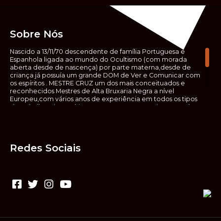
Sobre Nós
Nascido a 13/11/70 descendente de família Portuguesa e
Espanhola ligada ao mundo do Ocultismo (com morada
aberta desde de nascença) por parte materna,desde de
criança já possuía um grande DOM de Ver e Comunicar com
os espíritos . MESTRE CRUZ um dos mais conceituados e
reconhecidos Mestres de Alta Bruxaria Negra a nível
Europeu,com vários anos de experiência em todos os tipos
de trabalhos de Ocultismo. Escreveu os seus saberes ocultos
em vários livros, para que não fosse aquele que esta de fora
das verdadeiras realidades espirituais, ir e meter a mão no
que desconhece, com prejuízo para ele mesmo e todos á
sua volta. Contudo, na hora de meter mão nesses saberes,
Redes Sociais
não o faça sem precauções e sem possuir a devida
sabedoria espiritual, pois aquilo que você está lendo ,não é o
que ali está escrito, mas antes uma parábola, e por isso tende
prudência ao fazer coisas que desconheceis e que vos
poderão causar danos. Consultai por isso sempre um
(médium) conhecedor, quando se trata de fazer trabalhos
de Alta Bruxaria Negra. Para que o vosso problema seja
resolvido com segurança,rapidez,eficácia e sigilo absoluto
Fale com MESTRE CRUZ.