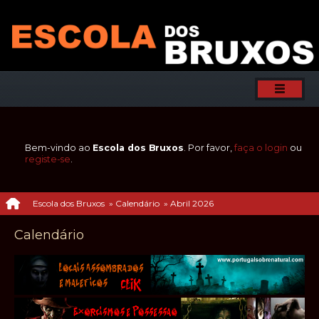
Bem-vindo ao
Escola dos Bruxos
. Por favor,
faça o login
ou
registe-se
.
Escola dos Bruxos
»
Calendário
»
Abril 2026
Calendário