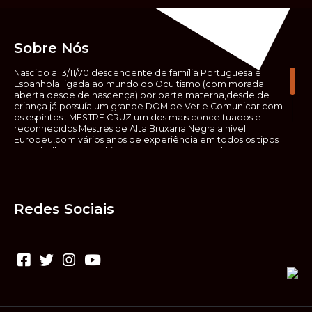
Sobre Nós
Nascido a 13/11/70 descendente de família Portuguesa e
Espanhola ligada ao mundo do Ocultismo (com morada
aberta desde de nascença) por parte materna,desde de
criança já possuía um grande DOM de Ver e Comunicar com
os espíritos . MESTRE CRUZ um dos mais conceituados e
reconhecidos Mestres de Alta Bruxaria Negra a nível
Europeu,com vários anos de experiência em todos os tipos
de trabalhos de Ocultismo. Escreveu os seus saberes ocultos
em vários livros, para que não fosse aquele que esta de fora
das verdadeiras realidades espirituais, ir e meter a mão no
que desconhece, com prejuízo para ele mesmo e todos á
sua volta. Contudo, na hora de meter mão nesses saberes,
Redes Sociais
não o faça sem precauções e sem possuir a devida
sabedoria espiritual, pois aquilo que você está lendo ,não é o
que ali está escrito, mas antes uma parábola, e por isso tende
prudência ao fazer coisas que desconheceis e que vos
poderão causar danos. Consultai por isso sempre um
(médium) conhecedor, quando se trata de fazer trabalhos
de Alta Bruxaria Negra. Para que o vosso problema seja
resolvido com segurança,rapidez,eficácia e sigilo absoluto
Fale com MESTRE CRUZ.