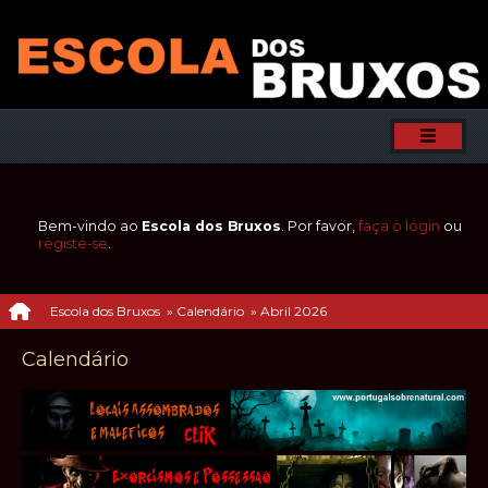
Bem-vindo ao
Escola dos Bruxos
. Por favor,
faça o login
ou
registe-se
.
Escola dos Bruxos
»
Calendário
»
Abril 2026
Calendário