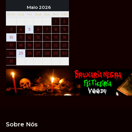
Maio 2026
Dom
Seg
Ter
Qua
Qui
Sex
Sáb
1
2
3
4
5
6
7
8
9
10
11
12
13
14
15
16
17
18
19
20
21
22
23
24
25
26
27
28
29
30
31
Sobre Nós