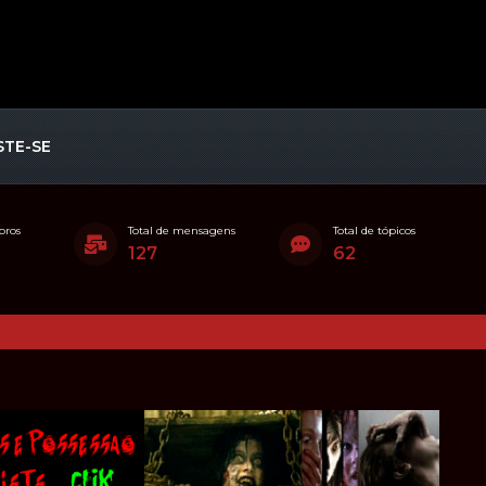
STE-SE
bros
Total de mensagens
Total de tópicos
127
62