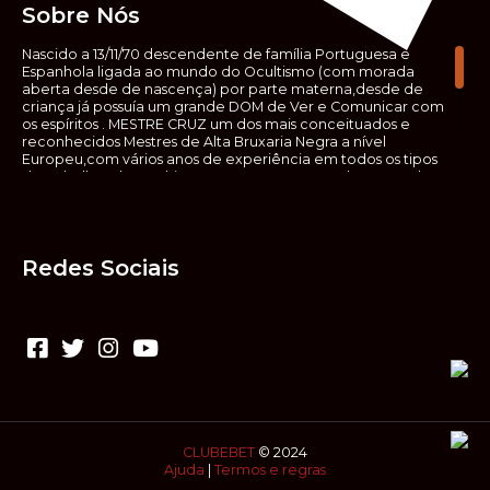
Sobre Nós
Nascido a 13/11/70 descendente de família Portuguesa e
Espanhola ligada ao mundo do Ocultismo (com morada
aberta desde de nascença) por parte materna,desde de
criança já possuía um grande DOM de Ver e Comunicar com
os espíritos . MESTRE CRUZ um dos mais conceituados e
reconhecidos Mestres de Alta Bruxaria Negra a nível
Europeu,com vários anos de experiência em todos os tipos
de trabalhos de Ocultismo. Escreveu os seus saberes ocultos
em vários livros, para que não fosse aquele que esta de fora
das verdadeiras realidades espirituais, ir e meter a mão no
que desconhece, com prejuízo para ele mesmo e todos á
sua volta. Contudo, na hora de meter mão nesses saberes,
Redes Sociais
não o faça sem precauções e sem possuir a devida
sabedoria espiritual, pois aquilo que você está lendo ,não é o
que ali está escrito, mas antes uma parábola, e por isso tende
prudência ao fazer coisas que desconheceis e que vos
poderão causar danos. Consultai por isso sempre um
(médium) conhecedor, quando se trata de fazer trabalhos
de Alta Bruxaria Negra. Para que o vosso problema seja
resolvido com segurança,rapidez,eficácia e sigilo absoluto
Fale com MESTRE CRUZ.
CLUBEBET
© 2024
Ajuda
|
Termos e regras