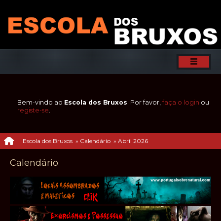
Bem-vindo ao
Escola dos Bruxos
. Por favor,
faça o login
ou
registe-se
.
Escola dos Bruxos
»
Calendário
»
Abril 2026
Calendário