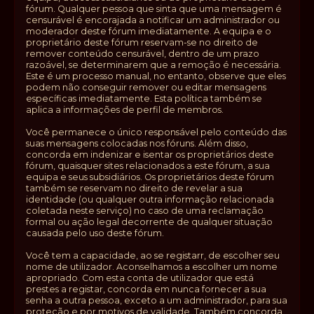
fórum. Qualquer pessoa que sinta que uma mensagem é
censurável é encorajada a notificar um administrador ou
moderador deste fórum imediatamente. A equipa e o
proprietário deste fórum reservam-se no direito de
remover conteúdo censurável, dentro de um prazo
razoável, se determinarem que a remoção é necessária.
Este é um processo manual, no entanto, observe que eles
podem não conseguir remover ou editar mensagens
específicas imediatamente. Esta política também se
aplica a informações de perfil de membros.
Você permanece o único responsável pelo conteúdo das
suas mensagens colocadas nos fóruns. Além disso,
concorda em indenizar e isentar os proprietários deste
fórum, quaisquer sites relacionados a este fórum, a sua
equipa e seus subsidiários. Os proprietários deste fórum
também se reservam no direito de revelar a sua
identidade (ou qualquer outra informação relacionada
coletada neste serviço) no caso de uma reclamação
formal ou ação legal decorrente de qualquer situação
causada pelo uso deste fórum.
Você tem a capacidade, ao se registarr, de escolher seu
nome de utilizador. Aconselhamos a escolher um nome
apropriado. Com esta conta de utilizador que está
prestes a registar, concorda em nunca fornecer a sua
senha a outra pessoa, exceto a um administrador, para sua
proteção e por motivos de validade. Também concorda