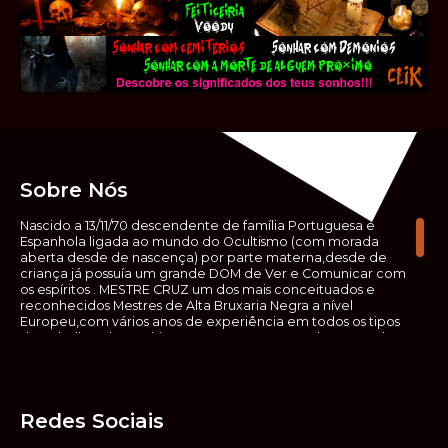
Sobre Nós
Nascido a 13/11/70 descendente de família Portuguesa e
Espanhola ligada ao mundo do Ocultismo (com morada
aberta desde de nascença) por parte materna,desde de
criança já possuía um grande DOM de Ver e Comunicar com
os espíritos . MESTRE CRUZ um dos mais conceituados e
reconhecidos Mestres de Alta Bruxaria Negra a nível
Europeu,com vários anos de experiência em todos os tipos
de trabalhos de Ocultismo. Escreveu os seus saberes ocultos
em vários livros, para que não fosse aquele que esta de fora
das verdadeiras realidades espirituais, ir e meter a mão no
que desconhece, com prejuízo para ele mesmo e todos á
sua volta. Contudo, na hora de meter mão nesses saberes,
Redes Sociais
não o faça sem precauções e sem possuir a devida
sabedoria espiritual, pois aquilo que você está lendo ,não é o