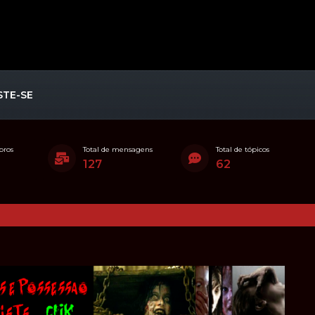
STE-SE
bros
Total de mensagens
Total de tópicos
127
62