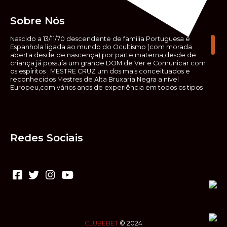
Sobre Nós
Nascido a 13/11/70 descendente de família Portuguesa e
Espanhola ligada ao mundo do Ocultismo (com morada
aberta desde de nascença) por parte materna,desde de
criança já possuía um grande DOM de Ver e Comunicar com
os espíritos . MESTRE CRUZ um dos mais conceituados e
reconhecidos Mestres de Alta Bruxaria Negra a nível
Europeu,com vários anos de experiência em todos os tipos
de trabalhos de Ocultismo. Escreveu os seus saberes ocultos
em vários livros, para que não fosse aquele que esta de fora
das verdadeiras realidades espirituais, ir e meter a mão no
que desconhece, com prejuízo para ele mesmo e todos á
sua volta. Contudo, na hora de meter mão nesses saberes,
Redes Sociais
não o faça sem precauções e sem possuir a devida
sabedoria espiritual, pois aquilo que você está lendo ,não é o
que ali está escrito, mas antes uma parábola, e por isso tende
prudência ao fazer coisas que desconheceis e que vos
poderão causar danos. Consultai por isso sempre um
(médium) conhecedor, quando se trata de fazer trabalhos
de Alta Bruxaria Negra. Para que o vosso problema seja
resolvido com segurança,rapidez,eficácia e sigilo absoluto
Fale com MESTRE CRUZ.
CLUBEBET
© 2024