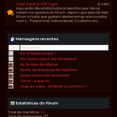
Chat Geral & Off Topic
(2 a ler)
Aqui serão discutidos todos os assuntos que não se
insiram nos quadros do fórum , espero que seja útil este
fórum a todos que gostem destes temas relacionados
com o ´Paranormal, Sobrenatural, Ocultismo etc...
Mensagens recentes
#
Mensagem
Re: O NADA existe ?
Re: Como nasce um fantasma?
As bruxas de Aljezur
Sinais da Presença de Espíritos
Como nasce um fantasma?
Tarot - o que é?
Jogo do copo , verdade ou mentira ?
Estatísticas do fórum
Total de membros:
36
Total de mensagens: 127