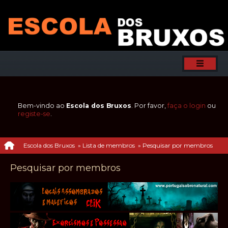
Bem-vindo ao
Escola dos Bruxos
. Por favor,
faça o login
ou
registe-se
.
Escola dos Bruxos
»
Lista de membros
»
Pesquisar por membros
Pesquisar por membros