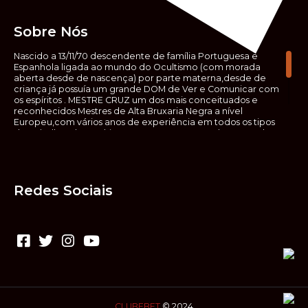
Sobre Nós
Nascido a 13/11/70 descendente de família Portuguesa e
Espanhola ligada ao mundo do Ocultismo (com morada
aberta desde de nascença) por parte materna,desde de
criança já possuía um grande DOM de Ver e Comunicar com
os espíritos . MESTRE CRUZ um dos mais conceituados e
reconhecidos Mestres de Alta Bruxaria Negra a nível
Europeu,com vários anos de experiência em todos os tipos
de trabalhos de Ocultismo. Escreveu os seus saberes ocultos
em vários livros, para que não fosse aquele que esta de fora
das verdadeiras realidades espirituais, ir e meter a mão no
que desconhece, com prejuízo para ele mesmo e todos á
sua volta. Contudo, na hora de meter mão nesses saberes,
Redes Sociais
não o faça sem precauções e sem possuir a devida
sabedoria espiritual, pois aquilo que você está lendo ,não é o
que ali está escrito, mas antes uma parábola, e por isso tende
prudência ao fazer coisas que desconheceis e que vos
poderão causar danos. Consultai por isso sempre um
(médium) conhecedor, quando se trata de fazer trabalhos
de Alta Bruxaria Negra. Para que o vosso problema seja
resolvido com segurança,rapidez,eficácia e sigilo absoluto
Fale com MESTRE CRUZ.
CLUBEBET
© 2024