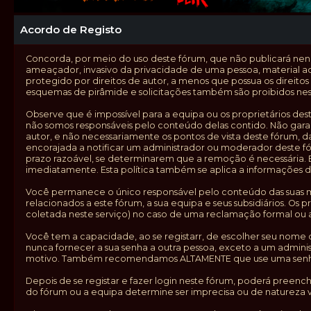
Acordo de Registo
Concorda, por meio do uso deste fórum, que não publicará nenhu
ameaçador, invasivo da privacidade de uma pessoa, material a
protegido por direitos de autor, a menos que possua os direitos
esquemas de pirâmide e solicitações também são proibidos nes
Observe que é impossível para a equipa ou os proprietários d
não somos responsáveis pelo conteúdo delas contido. Não gara
autor, e não necessariamente os pontos de vista deste fórum, d
encorajada a notificar um administrador ou moderador deste f
prazo razoável, se determinarem que a remoção é necessária.
imediatamente. Esta política também se aplica a informações 
Você permanece o único responsável pelo conteúdo das suas men
relacionados a este fórum, a sua equipa e seus subsidiários. Os
coletada neste serviço) no caso de uma reclamação formal ou 
Você tem a capacidade, ao se registarr, de escolher seu nome 
nunca fornecer a sua senha a outra pessoa, exceto a um admin
motivo. Também recomendamos ALTAMENTE que use uma senha co
Depois de se registar e fazer login neste fórum, poderá preenc
do fórum ou a equipa determine ser imprecisa ou de natureza v