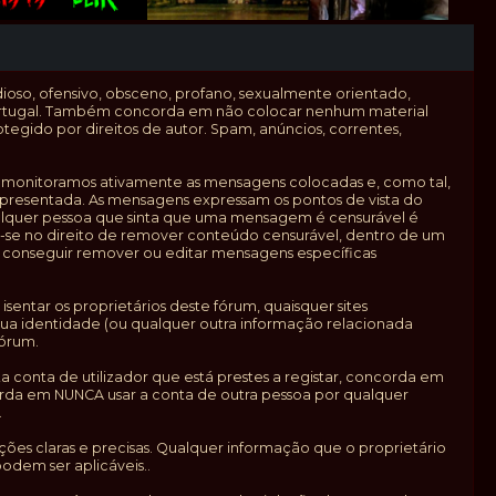
dioso, ofensivo, obsceno, profano, sexualmente orientado,
e Portugal. Também concorda em não colocar nenhum material
tegido por direitos de autor. Spam, anúncios, correntes,
o monitoramos ativamente as mensagens colocadas e, como tal,
apresentada. As mensagens expressam os pontos de vista do
 Qualquer pessoa que sinta que uma mensagem é censurável é
-se no direito de remover conteúdo censurável, dentro de um
 conseguir remover ou editar mensagens específicas
ntar os proprietários deste fórum, quaisquer sites
a sua identidade (ou qualquer outra informação relacionada
fórum.
 conta de utilizador que está prestes a registar, concorda em
orda em NUNCA usar a conta de outra pessoa por qualquer
.
ções claras e precisas. Qualquer informação que o proprietário
odem ser aplicáveis..