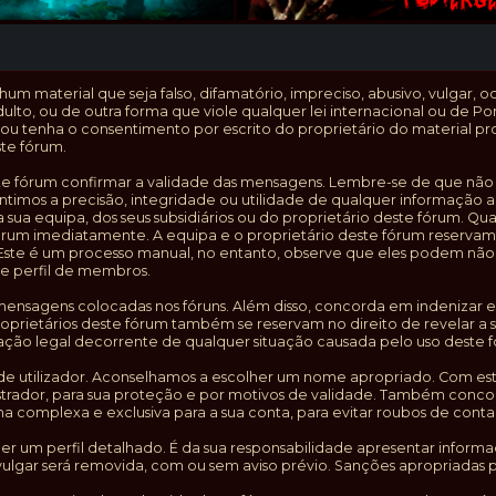
m material que seja falso, difamatório, impreciso, abusivo, vulgar, o
dulto, ou de outra forma que viole qualquer lei internacional ou d
 ou tenha o consentimento por escrito do proprietário do material pro
te fórum.
este fórum confirmar a validade das mensagens. Lembre-se de que nã
ntimos a precisão, integridade ou utilidade de qualquer informação 
a sua equipa, dos seus subsidiários ou do proprietário deste fórum.
órum imediatamente. A equipa e o proprietário deste fórum reservam
 Este é um processo manual, no entanto, observe que eles podem não
de perfil de membros.
sagens colocadas nos fóruns. Além disso, concorda em indenizar e ise
 proprietários deste fórum também se reservam no direito de revelar 
ação legal decorrente de qualquer situação causada pelo uso deste 
de utilizador. Aconselhamos a escolher um nome apropriado. Com esta
istrador, para sua proteção e por motivos de validade. Também conc
mplexa e exclusiva para a sua conta, para evitar roubos de conta
her um perfil detalhado. É da sua responsabilidade apresentar informa
ulgar será removida, com ou sem aviso prévio. Sanções apropriadas p