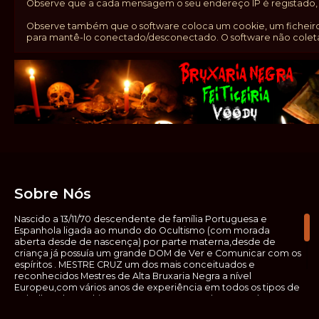
Observe que a cada mensagem o seu endereço IP é registado, c
Observe também que o software coloca um cookie, um ficheiro 
para mantê-lo conectado/desconectado. O software não coleta
Sobre Nós
Nascido a 13/11/70 descendente de família Portuguesa e
Espanhola ligada ao mundo do Ocultismo (com morada
aberta desde de nascença) por parte materna,desde de
criança já possuía um grande DOM de Ver e Comunicar com os
espíritos . MESTRE CRUZ um dos mais conceituados e
reconhecidos Mestres de Alta Bruxaria Negra a nível
Europeu,com vários anos de experiência em todos os tipos de
trabalhos de Ocultismo. Escreveu os seus saberes ocultos em
vários livros, para que não fosse aquele que esta de fora das