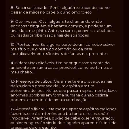
8- Sentir ser tocado: Sentir alguém o tocando, como
passar de mãos no cabelo ou no ombro etc.
9- Ouvir vozes: Ouvir alguém te chamando e não
encontrar ninguém é bastante comum, e pode ser um
sinal de um espírito. Gritos, sussurros, conversas abafadas
ou risadas também são sinais de aparições.
10- Pontos frios: Se alguma parte de um cómodo estiver
mais frio que o resto do cómodo ou da casa
inexplicavelmente são sinais de fantasmas presentes.
11- Odores inexplicáveis: Um odor que toma conta do
ambiente sem uma causa provável, como perfume ou
mau cheiro.
12- Presença de vultos: Geralmente é a prova que mais
deixa clara a presença de um espírito em um
determinado local, vultos que passam rapidamente, luzes
anormais, sombras em forma humana ou não distinta
podem ser um sinal de uma assombração.
13- Agressão física: Geralmente apenas espíritos malignos
fazem isso, e é um fenómeno bastante raro, mas não
impossível. Arranhões, puxão de cabelo, ser empurrado,
qualquer agressão vindo de ninguém aparente é sinal da
presença de um espírito.