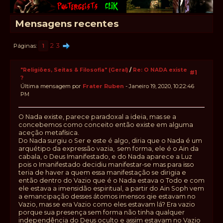
Mensagens recentes
2
3
Páginas
1
"Religiões, Seitas & Filosofia" (Geral)
/
Re: O NADA existe
#1
?
Última mensagem por
Frater Ruben
- Janeiro 19, 2020, 10:22:46
PM
O Nada existe, parece paradoxal a ideia, mas se a
concebemos como conceito então existe em alguma
aceção metafísica.
Do Nada surgiu o Ser e este é algo, diria que o Nada é um
arquétipo da expressão vazia, sem forma, ele é o Ain da
cabala, o Deus Imanifestado, e do Nada aparece a Luz
pois o Imanifestado decidiu manifestar-se mas para isso
teria de haver a quem essa manifestação se dirigia e
então dentro do Vazio que é o Nada estava o Todo e com
ele estava a imensidão espiritual, a partir do Ain Soph vem
a emancipação desses átomos imensos qie estavam no
Vazio, mas se era Vazio como eles estavam lá? Era vazio
porque sua presença sem forma não tinha qualquer
independência do Deus oculto e assim estavam no Vazio