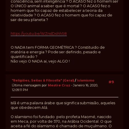
consciência, sem inteligência ? O ACASO fez o homem ser
O ÚNICO animal a saber que é mortal ? O ACASO fez o
homem que foi capaz de estabelecer a teoria da
relatividade ? O ACASO fez o homem que foi capaz de
sair de seu planeta ?
https://youtu.be/WZnslD4hhS8
O NADA tem FORMA GEOMÉTRICA ? Constituido de
matéria e energia ? Pode ser definido, pesado e
quantificado ?
Não vejo O NADA ai, vejo ALGO !
"Religiões, Seitas & Filosofia" (Geral)
/
Islamismo
#9
Última mensagem por
Mestre Cruz
- Janeiro 16, 2020,
12:09:11 PM
Islã é uma palavra árabe que significa submissão, aqueles
que obedecem Alá.
O islamismo foi fundado pelo profeta Maomé, nascido
em Meca, por volta de 570, na Arábia Ocidental. O que
aceita a fé do islamismo é chamado de muçulmano. O