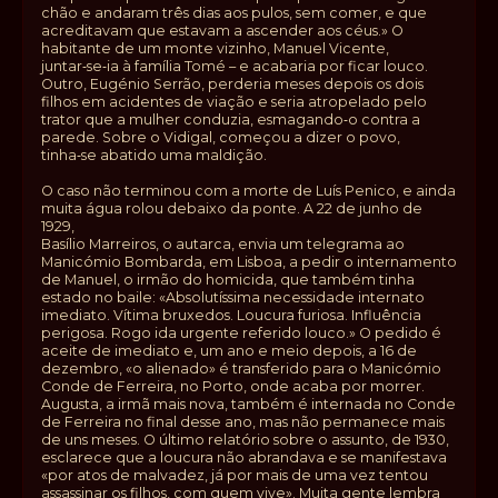
chão e andaram três dias aos pulos, sem comer, e que
acreditavam que estavam a ascender aos céus.» O
habitante de um monte vizinho, Manuel Vicente,
juntar‑se‑ia à família Tomé – e acabaria por ficar louco.
Outro, Eugénio Serrão, perderia meses depois os dois
filhos em acidentes de viação e seria atropelado pelo
trator que a mulher conduzia, esmagando‑o contra a
parede. Sobre o Vidigal, começou a dizer o povo,
tinha‑se abatido uma maldição.
O caso não terminou com a morte de Luís Penico, e ainda
muita água rolou debaixo da ponte. A 22 de junho de
1929,
Basílio Marreiros, o autarca, envia um telegrama ao
Manicómio Bombarda, em Lisboa, a pedir o internamento
de Manuel, o irmão do homicida, que também tinha
estado no baile: «Absolutíssima necessidade internato
imediato. Vítima bruxedos. Loucura furiosa. Influência
perigosa. Rogo ida urgente referido louco.» O pedido é
aceite de imediato e, um ano e meio depois, a 16 de
dezembro, «o alienado» é transferido para o Manicómio
Conde de Ferreira, no Porto, onde acaba por morrer.
Augusta, a irmã mais nova, também é internada no Conde
de Ferreira no final desse ano, mas não permanece mais
de uns meses. O último relatório sobre o assunto, de 1930,
esclarece que a loucura não abrandava e se manifestava
«por atos de malvadez, já por mais de uma vez tentou
assassinar os filhos, com quem vive». Muita gente lembra