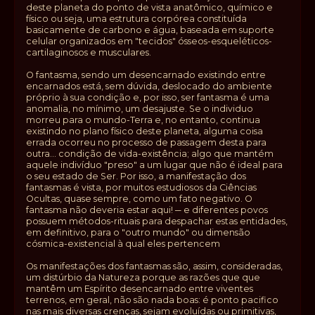
deste planeta do ponto de vista anatômico, químico e
físico ou seja, uma estrutura corpórea constituída
basicamente de carbono e água, baseada em suporte
celular organizados em "tecidos" ósseos-esqueléticos-
cartilaginosos e musculares.
O fantasma, sendo um desencarnado existindo entre
encarnados está, sem dúvida, deslocado do ambiente
próprio à sua condição e, por isso, ser fantasma é uma
anomalia, no mínimo, um desajuste. Se o individuo
morreu para o mundo-Terra e, no entanto, continua
existindo no plano físico deste planeta, alguma coisa
errada ocorreu no processo de passagem desta para
outra... condição de vida-existência; algo que mantém
aquele indivíduo "preso" a um lugar que não é ideal para
o seu estado de Ser. Por isso, a manifestação dos
fantasmas é vista, por muitos estudiosos da Ciências
Ocultas, quase sempre, como um fato negativo. O
fantasma não deveria estar aqui! ─ e diferentes povos
possuem métodos-rituais para despachar estas entidades,
em definitivo, para o "outro mundo" ou dimensão
cósmica-existencial à qual eles pertencem
Os manifestações dos fantasmas são, assim, consideradas,
um distúrbio da Natureza porque as razões que que
mantêm um Espírito desencarnado entre viventes
terrenos, em geral, não são nada boas: é ponto pacifico
nas mais diversas crenças, sejam evoluídas ou primitivas,