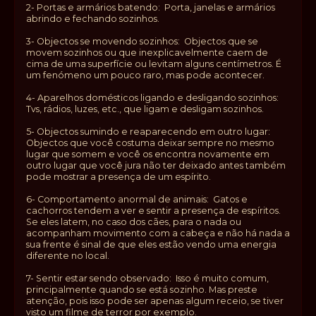
2- Portas e armários batendo: Porta, janelas e armários
abrindo e fechando sozinhos.
3- Objectos se movendo sozinhos: Objectos que se
movem sozinhos ou que inexplicavelmente caem de
cima de uma superfície ou levitam alguns centímetros. É
um fenómeno um pouco raro, mas pode acontecer.
4- Aparelhos domésticos ligando e desligando sozinhos:
Tvs, rádios, luzes, etc., que ligam e desligam sozinhos.
5- Objectos sumindo e reaparecendo em outro lugar:
Objectos que você costuma deixar sempre no mesmo
lugar que somem e você os encontra novamente em
outro lugar que você jura não ter deixado antes também
pode mostrar a presença de um espírito.
6- Comportamento anormal de animais: Gatos e
cachorros tendem a ver e sentir a presença de espíritos.
Se eles latem, no caso dos cães, para o nada ou
acompanham movimento com a cabeça e não há nada a
sua frente é sinal de que eles estão vendo uma energia
diferente no local.
7- Sentir estar sendo observado: Isso é muito comum,
principalmente quando se está sozinho. Mas preste
atenção, pois isso pode ser apenas algum receio, se tiver
visto um filme de terror por exemplo.