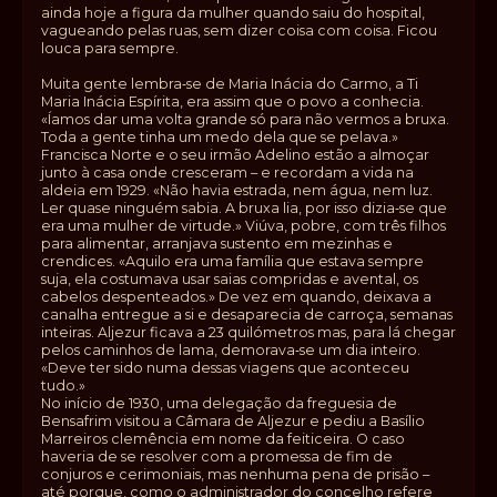
ainda hoje a figura da mulher quando saiu do hospital,
vagueando pelas ruas, sem dizer coisa com coisa. Ficou
louca para sempre.
Muita gente lembra‑se de Maria Inácia do Carmo, a Ti
Maria Inácia Espírita, era assim que o povo a conhecia.
«Íamos dar uma volta grande só para não vermos a bruxa.
Toda a gente tinha um medo dela que se pelava.»
Francisca Norte e o seu irmão Adelino estão a almoçar
junto à casa onde cresceram – e recordam a vida na
aldeia em 1929. «Não havia estrada, nem água, nem luz.
Ler quase ninguém sabia. A bruxa lia, por isso dizia‑se que
era uma mulher de virtude.» Viúva, pobre, com três filhos
para alimentar, arranjava sustento em mezinhas e
crendices. «Aquilo era uma família que estava sempre
suja, ela costumava usar saias compridas e avental, os
cabelos despenteados.» De vez em quando, deixava a
canalha entregue a si e desaparecia de carroça, semanas
inteiras. Aljezur ficava a 23 quilómetros mas, para lá chegar
pelos caminhos de lama, demorava‑se um dia inteiro.
«Deve ter sido numa dessas viagens que aconteceu
tudo.»
No início de 1930, uma delegação da freguesia de
Bensafrim visitou a Câmara de Aljezur e pediu a Basílio
Marreiros clemência em nome da feiticeira. O caso
haveria de se resolver com a promessa de fim de
conjuros e cerimoniais, mas nenhuma pena de prisão –
até porque, como o administrador do concelho refere