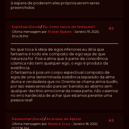
à espera de poderem eles próprios serem seres
preenchidos
Espiritual (Geral)
/
Re: Como nasce um fantasma?
#2
Última mensagem por
Frater Ruben
- Janeiro 19, 2020,
10:14:19 PM
No que toca à ideia de egos inferiores eu diria que
fantasma é todo ele composto de ego seja de que
natureza for. Pois a alma que é parte da consciência
cósmica não tem qualquer ego, o ego é produto da
existência.
O fantasma é pois um corpo espectrual composto de
egos de uma determinada existência separado da alma
divina e verdadeira que no Oriente se chama atma-budhi,
por isso esses seres são para ser banidos ao abismo sem
qualquer declínio emocional da nossa parte, não caíamos
no erro kardecista de achar que estamos perante uma
pessoa real!
Paranormal (Geral)
/
As bruxas de Aljezur
#3
Última mensagem por
Mestre Cruz
- Janeiro 18, 2020,
02:13:36 PM