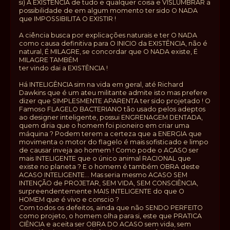
si) A EXISTÊNCIA de tudo e qualquer coisa e VISLUMBRAR a
possibilidade de em algum momento ter sido O NADA
que IMPOSSIBILITA O EXISTIR !
A ciência busca por explicações naturais e ter O NADA
como causa definitiva para O INICIO da EXISTÊNCIA, não é
natural, É MILAGRE, se concordar que O NADA existe, É
MILAGRE TAMBÉM
ter vindo dai a EXISTÊNCIA !
Há INTELIGÊNCIA sim na vida em geral, até Richard
Dawkins que é um ateu militante admite isto mas prefere
dizer que SIMPLESMENTE APARENTA ter sido projetado ! O
Famoso FLAGELO BACTERIANO tão usado pelos adeptos
ao designer inteligente, possui ENGRENAGEM DENTADA,
quem diria que o homem foi pioneiro em criar uma
máquina ? Podem terem a certeza que a ENERGIA que
movimenta o motor do flagelo é mais sofisticado e limpo
de causar inveja ao homem ! Como pode o ACASO ser
mais INTELIGENTE que o único animal RACIONAL que
existe no planeta ? E o homem é também OBRA deste
ACASO INTELIGENTE... Mas seria mesmo ACASO SEM
INTENÇÃO de PROJETAR, SEM VIDA, SEM CONSCIÊNCIA,
surpreendentemente MAIS INTELIGENTE do que O
HOMEM que é vivo e conscio ?
Com todos os defeitos, ainda que não SENDO PERFEITO
como projeto, o homem olha para si, este que PRATICA
CIÊNCIA e aceita ser OBRA DO ACASO sem vida, sem