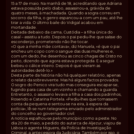
15 a 17 de maio. Na manhã de 18, acreditando que Adriana
estava possuída pelo diabo, assassinou‑a, grávida de
quatro meses, à machadada. Quando a sogra correu em
socorro da filha, o genro espancou‑a com um pau, até lhe
tirar a vida. O último baile do Vidigal acabou em
mortandade.
Deitada debaixo da cama, Custódia – a filha única do
casal – assistiu a tudo. Depois o pai pediu‑lhe que saísse do
esconderijo, prometendo não lhe tocar.
«O que a minha mãe contava», diz Manuela, «é que o pai
encheu um copo com o sangue das duas mulheres e,
com um dedo, lhe desenhou as cinco chagas de Cristo no
peito, dizendo que agora estava protegida. E a seguir
bebeu o cálice inteiro. Depois é que vieram as
autoridades detê-lo.»
Desta parte da história não há qualquer relatório, apenas
o relato da sobrevivente. Mas há alguns factos provados.
O sogro do Penico vira tudo mas conseguira escapar‑se,
fugindo para casa de um vizinho e chamando a guarda.
Entretanto, o assassino levava a filha a casa dos padrinhos,
Rosendo e Catarina Portela. «Pediu‑lhes que tomassem
conta da pequena e sentou‑se na eira, à espera da
polícia», lê-se num telegrama enviado pelo administrador
do concelho ao governador civil.
A notícia espalhou‑se pelo município como a peste. No
dia 20 de maio, a pedido do autarca de Aljezur, viajou de
Lisboa o agente Miguens, da Polícia de Investigação
Criminal, a antecessora da Judiciária. Também por isso, o