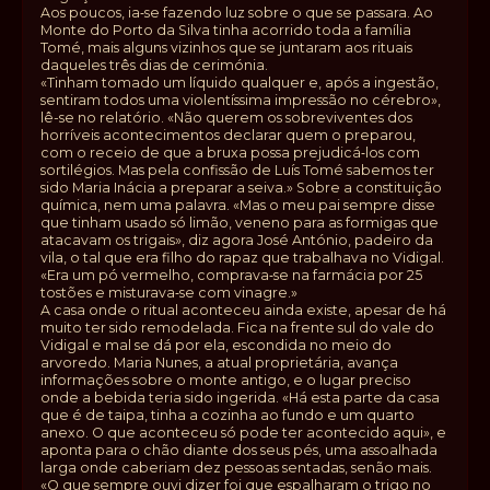
Aos poucos, ia‑se fazendo luz sobre o que se passara. Ao
Monte do Porto da Silva tinha acorrido toda a família
Tomé, mais alguns vizinhos que se juntaram aos rituais
daqueles três dias de cerimónia.
«Tinham tomado um líquido qualquer e, após a ingestão,
sentiram todos uma violentíssima impressão no cérebro»,
lê-se no relatório. «Não querem os sobreviventes dos
horríveis acontecimentos declarar quem o preparou,
com o receio de que a bruxa possa prejudicá‑los com
sortilégios. Mas pela confissão de Luís Tomé sabemos ter
sido Maria Inácia a preparar a seiva.» Sobre a constituição
química, nem uma palavra. «Mas o meu pai sempre disse
que tinham usado só limão, veneno para as formigas que
atacavam os trigais», diz agora José António, padeiro da
vila, o tal que era filho do rapaz que trabalhava no Vidigal.
«Era um pó vermelho, comprava‑se na farmácia por 25
tostões e misturava‑se com vinagre.»
A casa onde o ritual aconteceu ainda existe, apesar de há
muito ter sido remodelada. Fica na frente sul do vale do
Vidigal e mal se dá por ela, escondida no meio do
arvoredo. Maria Nunes, a atual proprietária, avança
informações sobre o monte antigo, e o lugar preciso
onde a bebida teria sido ingerida. «Há esta parte da casa
que é de taipa, tinha a cozinha ao fundo e um quarto
anexo. O que aconteceu só pode ter acontecido aqui», e
aponta para o chão diante dos seus pés, uma assoalhada
larga onde caberiam dez pessoas sentadas, senão mais.
«O que sempre ouvi dizer foi que espalharam o trigo no