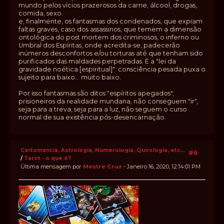
mundo pelos vícios prazerosos da carne, álcool, drogas,
comida, sexo.
e, finalmente, os fantasmas dos condenados, que expiam
faltas graves, caso dos assassinos, que temem a dimensão
ontológica do post mortem dos criminosos, o inferno ou
Umbral dos Espíritas, onde acredita-se, padecerão
inúmeros desconfortos e/ou torturas até que tenham sido
purificados das maldades perpetradas. È a "lei da
gravidade noética [espiritual]": consciência pesada puxa o
sujeito para baixo... muito baixo.
Por isso fantasmas são ditos "espíritos apegados";
prisioneiros da realidade mundana, não conseguem "ir",
seja para a treva, seja para a luz, não seguem o curso
normal de sua existência pós-desencarnação.
Cartomancia, Astrologia, Numerologia, Quirologia, etc...
#6
/
Tarot - o que é?
Última mensagem por
Mestre Cruz
- Janeiro 16, 2020, 12:14:01 PM