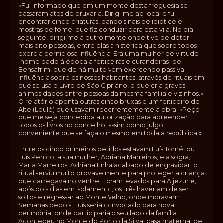
«Fui informado que em um monte desta freguesia se
passaram atos de bruxaria. Dirigi‑me ao local e fui
encontrar cinco criaturas, dando sinais de idiotice e
mostras de fome, que fiz conduzir para esta vila. No dia
seguinte, dirigi‑me a outro monte onde tive de deter
mais oito pessoas, entre elas a histérica que sobre todos
exercia perniciosa influência. Era uma mulher de virtude
[nome dado à época a feiticeiras e curandeiras] de
Bensafrim, que de há muito vem exercendo passiva
influência sobre os nossos habitantes, através de rituais em
que se usa o Livro de São Cipriano, o que cria graves
animosidades entre pessoas da mesma família e vizinhos.»
O relatório aponta outras cinco bruxas e um feiticeiro de
Alte (Loulé) que usavam recorrentemente a obra. «Peço
que me seja concedida autorização para apreender
todos os livros no concelho, assim como julgo
conveniente que se faça o mesmo em toda a república.»
Entre os cinco primeiros detidos estavam Luís Tomé, ou
Luís Penico, a sua mulher, Adriana Marreiros, e a sogra,
Maria Marreiros. Adriana tinha acabado de engravidar, o
ritual serviu muito provavelmente para proteger a criança
que carregava no ventre. Foram levados para Aljezur e,
após dois dias em isolamento, os três haveriam de ser
soltos e regressar ao Monte Velho, onde moravam.
Semanas depois, Luís seria convocado para nova
cerimónia, onde participaria o seu lado da família.
Aconteceu no Monte do Porto da Silva, casa materna, de