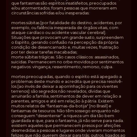
que fantasmas são espíritos insatisfeitos, preocupados
e/ou atormentados; foram pessoas que morreram em
circunstâncias sofridas e/ou inesperadas:
mortes súbitas [por fatalidade do destino, acidentes, por
exemplo, ou falência inesperada de órgãos vitais, com
ataque cardíaco ou acidente vascular cerebral].
Situações que provocam um grande susto, surpreendem
o Espírito, gerando confusão na percepção da própria
condição de desencarnado e, muitas vezes, frustração
por ter deixar tarefas inacabadas;
morte súbitas trágicas. São casos clássicos: assassinados,
suicidas. Permanecem no orbe movidos por sentimentos
negativos: vingança, ressentimento, remorso, culpa.
mortes preocupadas, quando o espírito está apegado a
problemas deste mundo e acredita que precisa resolvê-
los [ao invés de deixar a aporrinhação para os viventes
terrenos]: são segredos não revelados, dívidas que
arruinarão a família, sentimentos de dever em relação a
parentes, amigos e até em relação à pátria. Existem
muitos relatos de "fantasmas-da-botija" [no Brasil] e
fantasmas de tesouros. Não têm sossego enquanto não
conseguem "desenterrar" a riqueza um dia tão bem
guardada e que, para o fantasma, já não serve para nada.
existem aqueles que permanecem presos por afeições
desmedidas a pessoas e lugares onde viveram momentos
felizes que não querem deixar para trás; outros, ligados ao