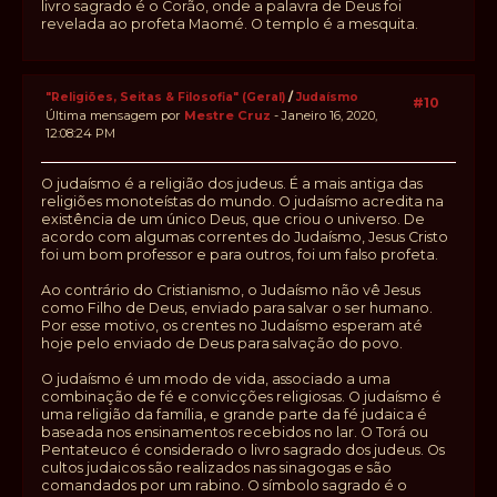
livro sagrado é o Corão, onde a palavra de Deus foi
revelada ao profeta Maomé. O templo é a mesquita.
"Religiões, Seitas & Filosofia" (Geral)
/
Judaísmo
#10
Última mensagem por
Mestre Cruz
- Janeiro 16, 2020,
12:08:24 PM
O judaísmo é a religião dos judeus. É a mais antiga das
religiões monoteístas do mundo. O judaísmo acredita na
existência de um único Deus, que criou o universo. De
acordo com algumas correntes do Judaísmo, Jesus Cristo
foi um bom professor e para outros, foi um falso profeta.
Ao contrário do Cristianismo, o Judaísmo não vê Jesus
como Filho de Deus, enviado para salvar o ser humano.
Por esse motivo, os crentes no Judaísmo esperam até
hoje pelo enviado de Deus para salvação do povo.
O judaísmo é um modo de vida, associado a uma
combinação de fé e convicções religiosas. O judaísmo é
uma religião da família, e grande parte da fé judaica é
baseada nos ensinamentos recebidos no lar. O Torá ou
Pentateuco é considerado o livro sagrado dos judeus. Os
cultos judaicos são realizados nas sinagogas e são
comandados por um rabino. O símbolo sagrado é o