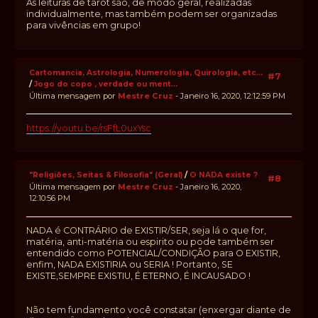
As leituras de tarot são, de modo geral, realizadas
individualmente, mas também podem ser organizadas
para vivências em grupo!
Cartomancia, Astrologia, Numerologia, Quirologia, etc...
#7
/
Jogo do copo , verdade ou ment...
Última mensagem por
Mestre Cruz
- Janeiro 16, 2020, 12:12:59 PM
https://youtu.be/rsFfL0uxYsc
"Religiões, Seitas & Filosofia" (Geral)
/
O NADA existe ?
#8
Última mensagem por
Mestre Cruz
- Janeiro 16, 2020,
12:10:56 PM
NADA é CONTRÁRIO de EXISTIR/SER, seja lá o que for,
matéria, anti-matéria ou espirito ou pode também ser
entendido como POTENCIAL/CONDIÇÃO para O EXISTIR,
enfim, NADA EXISTIRIA ou SERIA ! Portanto, SE
EXISTE,SEMPRE EXISTIU, É ETERNO, É INCAUSADO !
Não tem fundamento você constatar (enxergar diante de