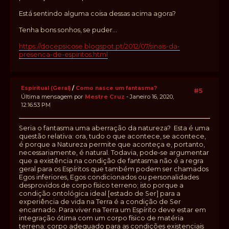
Está sentindo alguma coisa dessas acima agora?
Tenha bons sonhos, se puder...
https://docepsicose.blogspot.pt/2012/07/sinais-da-
presenca-de-espiritos.html
Espiritual (Geral)
/
Como nasce um fantasma?
#5
Última mensagem por
Mestre Cruz
- Janeiro 16, 2020,
12:16:53 PM
Seria o fantasma uma aberração da natureza? Esta é uma
questão relativa: ora, tudo o que acontece, se acontece,
é porque a Natureza permite que aconteça e, portanto,
necessariamente, é natural. Todavia, pode-se argumentar
que a existência na condição de fantasma não é a regra
geral para os Espíritos que também podem ser chamados
Egos inferiores, Egos condicionados ou personalidades
desprovidos de corpo físico terreno; isto porque a
condição ontológica ideal [estado de Ser] para a
experiência de vida na Terra é a condição de Ser
encarnado. Para viver na Terra um Espírito deve estar em
integração ótima com um corpo físico de matéria
terrena; corpo adequado para as condições existenciais