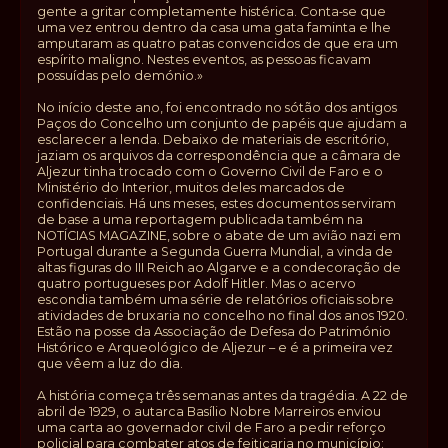
gente a gritar completamente histérica. Conta‑se que
uma vez entrou dentro da casa uma gata faminta e lhe
amputaram as quatro patas convencidos de que era um
espírito maligno. Nestes eventos, as pessoas ficavam
possuídas pelo demónio.»
No início deste ano, foi encontrado no sótão dos antigos
Paços do Concelho um conjunto de papéis que ajudam a
esclarecer a lenda. Debaixo de materiais de escritório,
jaziam os arquivos da correspondência que a câmara de
Aljezur tinha trocado com o Governo Civil de Faro e o
Ministério do Interior, muitos deles marcados de
confidenciais. Há uns meses, estes documentos serviram
de base a uma reportagem publicada também na
NOTÍCIAS MAGAZINE, sobre o abate de um avião nazi em
Portugal durante a Segunda Guerra Mundial, a vinda de
altas figuras do III Reich ao Algarve e a condecoração de
quatro portugueses por Adolf Hitler. Mas o acervo
escondia também uma série de relatórios oficiais sobre
atividades de bruxaria no concelho no final dos anos 1920.
Estão na posse da Associação de Defesa do Património
Histórico e Arqueológico de Aljezur – e é a primeira vez
que vêem a luz do dia.
A história começa três semanas antes da tragédia. A 22 de
abril de 1929, o autarca Basílio Nobre Marreiros enviou
uma carta ao governador civil de Faro a pedir reforço
policial para combater atos de feitiçaria no município: