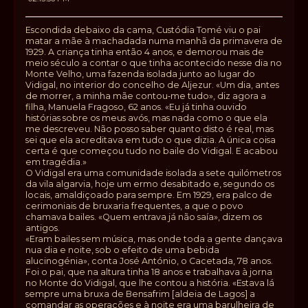
Escondida debaixo da cama, Custódia Tomé viu o pai
matar a mãe à machadada numa manhã da primavera de
1929. A criança tinha então 4 anos, e demorou mais de
meio século a contar o que tinha acontecido nesse dia no
Monte Velho, uma fazenda isolada junto ao lugar do
Vidigal, no interior do concelho de Aljezur. «Um dia, antes
de morrer, a minha mãe contou‑me tudo», diz agora a
filha, Manuela Fragoso, 62 anos. «Eu já tinha ouvido
histórias sobre os meus avós, mas nada como o que ela
me descreveu. Não posso saber quanto disto é real, mas
sei que ela acreditava em tudo o que dizia. A única coisa
certa é que começou tudo no baile do Vidigal. E acabou
em tragédia.»
O Vidigal era uma comunidade isolada a sete quilómetros
da vila algarvia, hoje um ermo desabitado e, segundo os
locais, amaldiçoado para sempre. Em 1929, era palco de
cerimoniais de bruxaria frequentes, a que o povo
chamava bailes. «Quem entrava já não saía», dizem os
antigos.
«Eram bailes sem música, mas onde toda a gente dançava
nua dia e noite, sob o efeito de uma bebida
alucinogénia», conta José António, o Cacetada, 78 anos.
Foi o pai, que na altura tinha 18 anos e trabalhava à jorna
no Monte do Vidigal, que lhe contou a história. «Estava lá
sempre uma bruxa de Bensafrim [aldeia de Lagos] a
comandar as operações e à noite era uma barulheira de