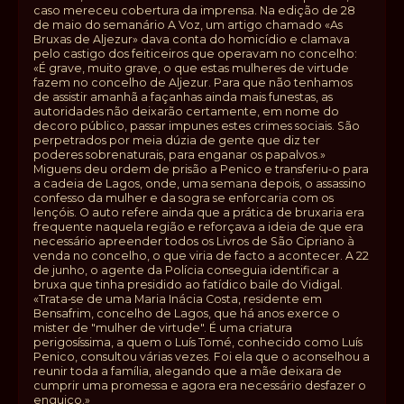
caso mereceu cobertura da imprensa. Na edição de 28
de maio do semanário A Voz, um artigo chamado «As
Bruxas de Aljezur» dava conta do homicídio e clamava
pelo castigo dos feiticeiros que operavam no concelho:
«É grave, muito grave, o que estas mulheres de virtude
fazem no concelho de Aljezur. Para que não tenhamos
de assistir amanhã a façanhas ainda mais funestas, as
autoridades não deixarão certamente, em nome do
decoro público, passar impunes estes crimes sociais. São
perpetrados por meia dúzia de gente que diz ter
poderes sobrenaturais, para enganar os papalvos.»
Miguens deu ordem de prisão a Penico e transferiu‑o para
a cadeia de Lagos, onde, uma semana depois, o assassino
confesso da mulher e da sogra se enforcaria com os
lençóis. O auto refere ainda que a prática de bruxaria era
frequente naquela região e reforçava a ideia de que era
necessário apreender todos os Livros de São Cipriano à
venda no concelho, o que viria de facto a acontecer. A 22
de junho, o agente da Polícia conseguia identificar a
bruxa que tinha presidido ao fatídico baile do Vidigal.
«Trata‑se de uma Maria Inácia Costa, residente em
Bensafrim, concelho de Lagos, que há anos exerce o
mister de "mulher de virtude". É uma criatura
perigosíssima, a quem o Luís Tomé, conhecido como Luís
Penico, consultou várias vezes. Foi ela que o aconselhou a
reunir toda a família, alegando que a mãe deixara de
cumprir uma promessa e agora era necessário desfazer o
enguiço.»