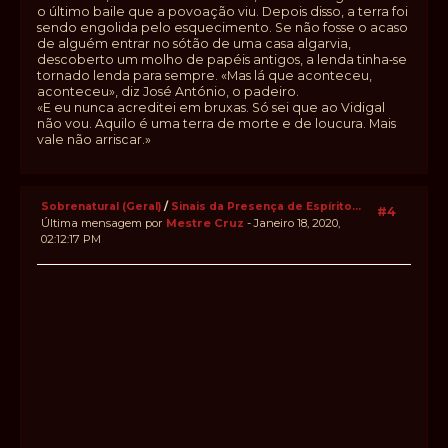
o último baile que a povoação viu. Depois disso, a terra foi
sendo engolida pelo esquecimento. Se não fosse o acaso
de alguém entrar no sótão de uma casa algarvia,
descoberto um molho de papéis antigos, a lenda tinha‑se
tornado lenda para sempre. «Mas lá que aconteceu,
aconteceu», diz José António, o padeiro.
«E eu nunca acreditei em bruxas. Só sei que ao Vidigal
não vou. Aquilo é uma terra de morte e de loucura. Mais
vale não arriscar.»
Sobrenatural (Geral)
/
Sinais da Presença de Espírito...
#4
Última mensagem por
Mestre Cruz
- Janeiro 18, 2020,
02:12:17 PM