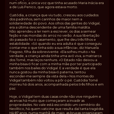
num ofício, a única voz que tinha acusado Maria Inácia era
a de Luís Penico, que agora estava morto.
Custódia, a criança que viu tudo, cresceu aos cuidados
dos padrinhos, sem carinhos de maior nem a
solidariedade do povo. Aos olhos das gentes do Vidigal,
era a última descendente de uma família maldita.
Não aprendeu a ler nem a escrever, os dias a semear
feijão e nas mondas do arroz no verão. A sua libertação
do passado foi o casamento, que lhe deu três filhos e
estabilidade. «Só quando eu era adulta é que conseguiu
contar‑me o que tinha sido a sua infância», diz Manuela
Fragoso, filha da sobrevivente. «Ela sofreu muito.» Na
verdade, a criança ainda tinha uma avó viva, a matriarca
dos Tomé, mas laços nenhuns. «O Estado não deixou a
minha bisavó ficar com a minha mãe por ter participado
também nos bailes do Vidigal. E a verdade é que ela
nunca gostou da minha bisavó paterna, tentou
esconder‑me sempre da vista dela.» Nos montes do
Vidigal também não voltou a pôr o pé. Custódia Tomé
morreu há dois anos, acompanhada pelos três filhos e em
paz.
Hoje, o Vidigal tem duas casas onde não vive ninguém e
as ervas há muito que começaram a invadir as
propriedades. No vale está escondido um cemitério do
Neolítico, há quem vaticine que resulta daí tanta tragédia.
Há 87 anos, numa manhã de maio, as bruxas organizaram