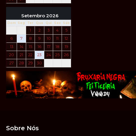
Setembro 2026
Dom
Seg
Ter
Qua
Qui
Sex
Sáb
1
2
3
4
5
6
7
8
9
10
11
12
13
14
15
16
17
18
19
20
21
22
23
24
25
26
27
28
29
30
Sobre Nós