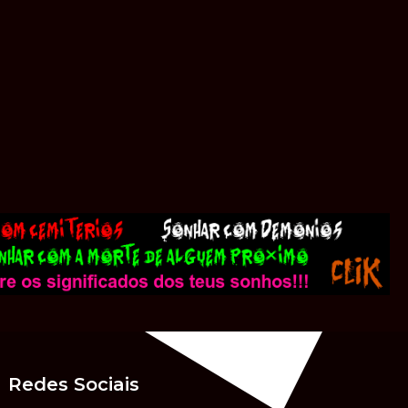
Redes Sociais