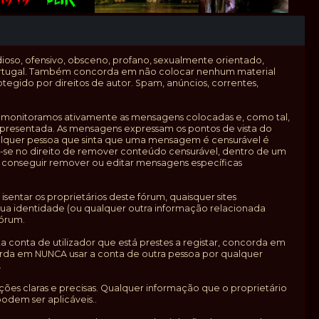
dioso, ofensivo, obsceno, profano, sexualmente orientado,
e Portugal. Também concorda em não colocar nenhum material
tegido por direitos de autor. Spam, anúncios, correntes,
o monitoramos ativamente as mensagens colocadas e, como tal,
apresentada. As mensagens expressam os pontos de vista do
 Qualquer pessoa que sinta que uma mensagem é censurável é
-se no direito de remover conteúdo censurável, dentro de um
 conseguir remover ou editar mensagens específicas
ntar os proprietários deste fórum, quaisquer sites
a sua identidade (ou qualquer outra informação relacionada
fórum.
 conta de utilizador que está prestes a registar, concorda em
orda em NUNCA usar a conta de outra pessoa por qualquer
.
ções claras e precisas. Qualquer informação que o proprietário
odem ser aplicáveis..