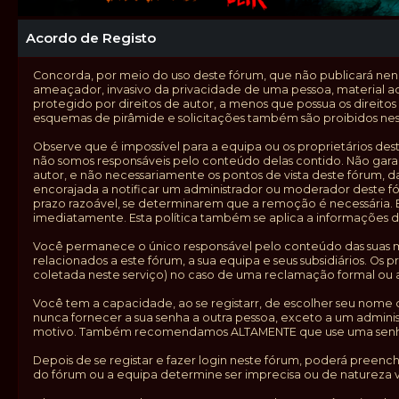
Acordo de Registo
Concorda, por meio do uso deste fórum, que não publicará nenhu
ameaçador, invasivo da privacidade de uma pessoa, material a
protegido por direitos de autor, a menos que possua os direitos
esquemas de pirâmide e solicitações também são proibidos nes
Observe que é impossível para a equipa ou os proprietários d
não somos responsáveis pelo conteúdo delas contido. Não gara
autor, e não necessariamente os pontos de vista deste fórum, d
encorajada a notificar um administrador ou moderador deste f
prazo razoável, se determinarem que a remoção é necessária.
imediatamente. Esta política também se aplica a informações 
Você permanece o único responsável pelo conteúdo das suas men
relacionados a este fórum, a sua equipa e seus subsidiários. Os
coletada neste serviço) no caso de uma reclamação formal ou 
Você tem a capacidade, ao se registarr, de escolher seu nome 
nunca fornecer a sua senha a outra pessoa, exceto a um admin
motivo. Também recomendamos ALTAMENTE que use uma senha co
Depois de se registar e fazer login neste fórum, poderá preenc
do fórum ou a equipa determine ser imprecisa ou de natureza v