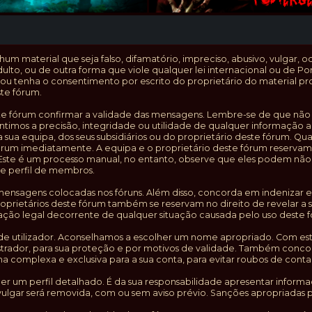
m material que seja falso, difamatório, impreciso, abusivo, vulgar, o
dulto, ou de outra forma que viole qualquer lei internacional ou d
 ou tenha o consentimento por escrito do proprietário do material pro
te fórum.
este fórum confirmar a validade das mensagens. Lembre-se de que nã
ntimos a precisão, integridade ou utilidade de qualquer informação 
a sua equipa, dos seus subsidiários ou do proprietário deste fórum.
órum imediatamente. A equipa e o proprietário deste fórum reservam
 Este é um processo manual, no entanto, observe que eles podem não
de perfil de membros.
sagens colocadas nos fóruns. Além disso, concorda em indenizar e ise
 proprietários deste fórum também se reservam no direito de revelar 
ação legal decorrente de qualquer situação causada pelo uso deste 
de utilizador. Aconselhamos a escolher um nome apropriado. Com esta
istrador, para sua proteção e por motivos de validade. Também conc
mplexa e exclusiva para a sua conta, para evitar roubos de conta
her um perfil detalhado. É da sua responsabilidade apresentar informa
ulgar será removida, com ou sem aviso prévio. Sanções apropriadas p