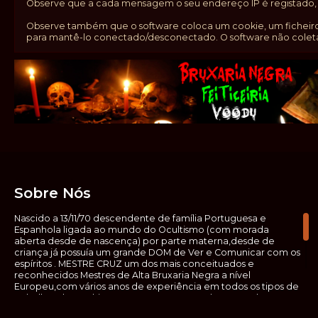
Observe que a cada mensagem o seu endereço IP é registado, c
Observe também que o software coloca um cookie, um ficheiro 
para mantê-lo conectado/desconectado. O software não coleta
Sobre Nós
Nascido a 13/11/70 descendente de família Portuguesa e
Espanhola ligada ao mundo do Ocultismo (com morada
aberta desde de nascença) por parte materna,desde de
criança já possuía um grande DOM de Ver e Comunicar com os
espíritos . MESTRE CRUZ um dos mais conceituados e
reconhecidos Mestres de Alta Bruxaria Negra a nível
Europeu,com vários anos de experiência em todos os tipos de
trabalhos de Ocultismo. Escreveu os seus saberes ocultos em
vários livros, para que não fosse aquele que esta de fora das