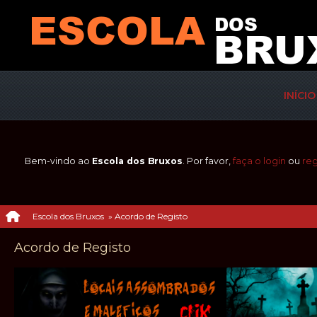
INÍCIO
Bem-vindo ao
Escola dos Bruxos
. Por favor,
faça o login
ou
reg
Escola dos Bruxos
»
Acordo de Registo
Acordo de Registo