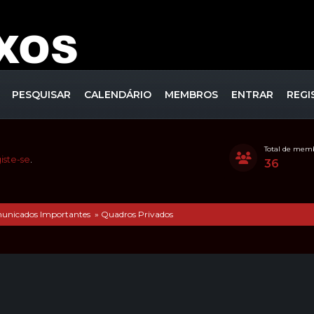
PESQUISAR
CALENDÁRIO
MEMBROS
ENTRAR
REGI
Total de mem
iste-se
.
36
municados Importantes
»
Quadros Privados