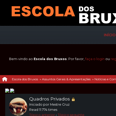
INÍCIO
Bem-vindo ao
Escola dos Bruxos
. Por favor,
faça o login
ou
reg
Escola dos Bruxos
»
Assuntos Gerais & Apresentações
»
Notícias e Co
Quadros Privados
Iniciado por Mestre Cruz
Read 11.774 times
Tópico anterior
-
Tópico seguinte