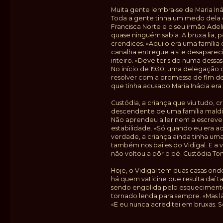
Muita gente lembra‑se de Maria Iná
Toda a gente tinha um medo dela 
Francisca Norte e o seu irmão Adel
quase ninguém sabia. A bruxa lia, p
crendices. «Aquilo era uma família
canalha entregue a si e desapareci
inteiro. «Deve ter sido numa dessa
No início de 1930, uma delegação d
resolver com a promessa de fim de
que tinha acusado Maria Inácia era
Custódia, a criança que viu tudo, 
descendente de uma família maldi
Não aprendeu a ler nem a escrever,
estabilidade. «Só quando eu era adu
verdade, a criança ainda tinha uma
também nos bailes do Vidigal. E a
não voltou a pôr o pé. Custódia T
Hoje, o Vidigal tem duas casas on
há quem vaticine que resulta daí t
sendo engolida pelo esquecimento.
tornado lenda para sempre. «Mas l
«E eu nunca acreditei em bruxas. Só