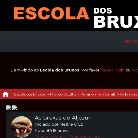
INÍCIO
Bem-vindo ao
Escola dos Bruxos
. Por favor,
faça o login
ou
reg
Escola dos Bruxos
»
Mundo Oculto
»
Paranormal (Geral)
»
As bruxas 
As bruxas de Aljezur
Iniciado por Mestre Cruz
Read 8.918 times
Tópico anterior
-
Tópico seguinte