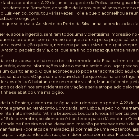
 facto a acontecer. A 22 de junho, o agente da Polícia conseguia identi
a, residente em Bensafrim, concelho de Lagos, que há anos exerce o mi
Luís Penico, consultou várias vezes. Foi ela que o aconselhou a reun
esfazer o enguiço.»
 o que se passara. Ao Monte do Porto da Silva tinha acorrido toda a fam
 e, após a ingestão, sentiram todos uma violentíssima impressão no c
quem o preparou, com o receio de que a bruxa possa prejudicá‑los co
Sobre a constituição química, nem uma palavra. «Mas o meu pai sempre
é António, padeiro da vila, o tal que era filho do rapaz que trabalhav
.»
da existe, apesar de há muito ter sido remodelada. Fica na frente sul 
prietária, avança informações sobre o monte antigo, e o lugar preciso 
o e um quarto anexo. O que aconteceu só pode ter acontecido aqui», e
s, senão mais. «O que sempre ouvi dizer foi que espalharam o trigo n
 aos céus.» O habitante de um monte vizinho, Manuel Vicente, juntar‑s
pois os dois filhos em acidentes de viação e seria atropelado pelo t
, tinha‑se abatido uma maldição.
e Luís Penico, e ainda muita água rolou debaixo da ponte. A 22 de ju
ia um telegrama ao Manicómio Bombarda, em Lisboa, a pedir o intern
de internato imediato. Vítima bruxedos. Loucura furiosa. Influência pe
 a 16 de dezembro, «o alienado» é transferido para o Manicómio Conde
Conde de Ferreira no final desse ano, mas não permanece mais de uns 
anifestava «por atos de malvadez, já por mais de uma vez tentou assa
hospital, vagueando pelas ruas, sem dizer coisa com coisa. Ficou louc