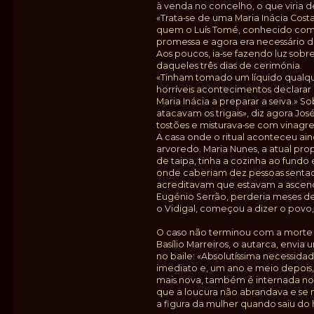
à venda no concelho, o que viria de
«Trata‑se de uma Maria Inácia Cost
quem o Luís Tomé, conhecido como 
promessa e agora era necessário d
Aos poucos, ia‑se fazendo luz sobre
daqueles três dias de cerimónia.
«Tinham tomado um líquido qualquer
horríveis acontecimentos declarar 
Maria Inácia a preparar a seiva.» 
atacavam os trigais», diz agora Jos
tostões e misturava‑se com vinagre
A casa onde o ritual aconteceu ain
arvoredo. Maria Nunes, a atual pro
de taipa, tinha a cozinha ao fund
onde caberiam dez pessoas sentada
acreditavam que estavam a ascender
Eugénio Serrão, perderia meses de
o Vidigal, começou a dizer o povo
O caso não terminou com a morte d
Basílio Marreiros, o autarca, env
no baile: «Absolutíssima necessida
imediato e, um ano e meio depois,
mais nova, também é internada no 
que a loucura não abrandava e se m
a figura da mulher quando saiu do 