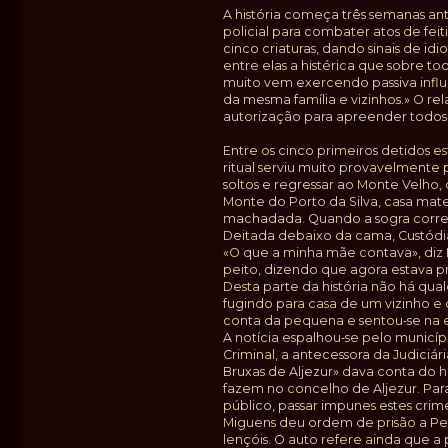
A história começa três semanas ante
policial para combater atos de fei
cinco criaturas, dando sinais de id
entre elas a histérica que sobre to
muito vem exercendo passiva influê
da mesma família e vizinhos.» O re
autorização para apreender todos 
Entre os cinco primeiros detidos es
ritual serviu muito provavelmente 
soltos e regressar ao Monte Velho
Monte do Porto da Silva, casa mate
machadada. Quando a sogra correu 
Deitada debaixo da cama, Custódia –
«O que a minha mãe contava», diz
peito, dizendo que agora estava pr
Desta parte da história não há qua
fugindo para casa de um vizinho e 
conta da pequena e sentou‑se na ei
A notícia espalhou‑se pelo municíp
Criminal, a antecessora da Judici
Bruxas de Aljezur» dava conta do h
fazem no concelho de Aljezur. Par
público, passar impunes estes crim
Miguens deu ordem de prisão a Peni
lençóis. O auto refere ainda que a