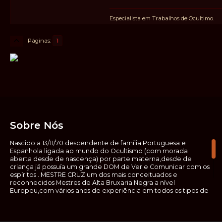
Especialista em Trabalhos de Ocultimo.
Páginas
1
Sobre Nós
Nascido a 13/11/70 descendente de família Portuguesa e
Espanhola ligada ao mundo do Ocultismo (com morada
aberta desde de nascença) por parte materna,desde de
criança já possuía um grande DOM de Ver e Comunicar com os
espíritos . MESTRE CRUZ um dos mais conceituados e
reconhecidos Mestres de Alta Bruxaria Negra a nível
Europeu,com vários anos de experiência em todos os tipos de
trabalhos de Ocultismo. Escreveu os seus saberes ocultos em
vários livros, para que não fosse aquele que esta de fora das
verdadeiras realidades espirituais, ir e meter a mão no que