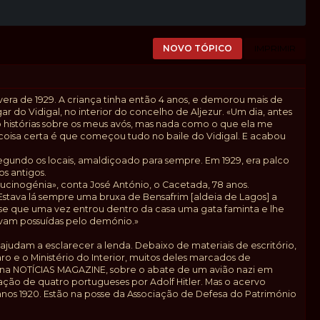
NOVO TÓPICO
IMPRIMIR
a de 1929. A criança tinha então 4 anos, e demorou mais de
r do Vidigal, no interior do concelho de Aljezur. «Um dia, antes
do histórias sobre os meus avós, mas nada como o que ela me
a coisa certa é que começou tudo no baile do Vidigal. E acabou
segundo os locais, amaldiçoado para sempre. Em 1929, era palco
s antigos.
ucinogénia», conta José António, o Cacetada, 78 anos.
. «Estava lá sempre uma bruxa de Bensafrim [aldeia de Lagos] a
‑se que uma vez entrou dentro da casa uma gata faminta e lhe
avam possuídas pelo demónio.»
judam a esclarecer a lenda. Debaixo de materiais de escritório,
o e o Ministério do Interior, muitos deles marcados de
na NOTÍCIAS MAGAZINE, sobre o abate de um avião nazi em
ração de quatro portugueses por Adolf Hitler. Mas o acervo
 anos 1920. Estão na posse da Associação de Defesa do Património