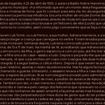
s da tragédia. A 22 de abril de 1929, o autarca Basílio Nobre Marreiro
tiçaria no município: «Fui informado que em um monte desta freguesia s
iotice e mostras de fome, que fiz conduzir para esta vila. No dia seguin
dos exercia perniciosa influência. Era uma mulher de virtude [nome da
ncia sobre os nossos habitantes, através de rituais em que se usa o Li
latório aponta outras cinco bruxas e um feiticeiro de Alte (Loulé) 
os livros no concelho, assim como julgo conveniente que se faça o 
tavam Luís Tomé, ou Luís Penico, a sua mulher, Adriana Marreiros, e a 
para proteger a criança que carregava no ventre. Foram levados para A
, onde moravam. Semanas depois, Luís seria convocado para nova cerim
rna, de 15 a 17 de maio. Na manhã de 18, acreditando que Adriana esta
em socorro da filha, o genro espancou‑a com um pau, até lhe tirar a
 a filha única do casal – assistiu a tudo. Depois o pai pediu‑lhe que 
 Manuela, «é que o pai encheu um copo com o sangue das duas mulher
otegida. E a seguir bebeu o cálice inteiro. Depois é que vieram as aut
lquer relatório, apenas o relato da sobrevivente. Mas há alguns factos
chamando a guarda. Entretanto, o assassino levava a filha a casa dos
ra, à espera da polícia», lê-se num telegrama enviado pelo administr
io como a peste. No dia 20 de maio, a pedido do autarca de Aljezur, v
ária. Também por isso, o caso mereceu cobertura da imprensa. Na edi
omicídio e clamava pelo castigo dos feiticeiros que operavam no conc
a que não tenhamos de assistir amanhã a façanhas ainda mais funest
es sociais. São perpetrados por meia dúzia de gente que diz ter poder
co e transferiu‑o para a cadeia de Lagos, onde, uma semana depois, 
 prática de bruxaria era frequente naquela região e reforçava a ideia