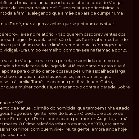
ficar a bruxa que tinha presidido ao fatídico baile do Vidigal.
ster de "mulher de virtude". É uma criatura perigosíssima, a
ir toda a família, alegando que a mãe deixara de cumprir uma
ília Tomé, mais alguns vizinhos que se juntaram aos rituais
érebro», lê-se no relatório. «Não querem os sobreviventes dos
m sortilégios. Mas pela confissão de Luís Tomé sabemos ter sido
 disse que tinham usado só limão, veneno para as formigas que
a no Vidigal. «Era um pó vermelho, comprava‑se na farmácia por 25
do vale do Vidigal e mal se dá por ela, escondida no meio do
onde a bebida teria sido ingerida. «Há esta parte da casa que é
 aponta para o chão diante dos seus pés, uma assoalhada larga
o chão e andaram três dias aos pulos, sem comer, e que
e‑ia à família Tomé – e acabaria por ficar louco. Outro,
rator que a mulher conduzia, esmagando‑o contra a parede. Sobre
nho de 1929,
amento de Manuel, o irmão do homicida, que também tinha estado
rigosa. Rogo ida urgente referido louco.» O pedido é aceite de
 de Ferreira, no Porto, onde acaba por morrer. Augusta, a irmã
meses. O último relatório sobre o assunto, de 1930, esclarece
ssinar os filhos, com quem vive». Muita gente lembra ainda hoje
a para sempre.