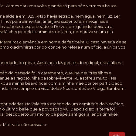
cia. «Íamos dar uma volta grande só para não vermos a bruxa.
na aldeia em 1929. «Não havia estrada, nem água, nem luz. Ler
s filhos para alimentar, arranjava sustento em mezinhas e
al, os cabelos despenteados.» De vez em quando, deixava a
para lá chegar pelos caminhos de lama, demorava‑se um dia
o Marreiros clemência em nome da feiticeira. O caso haveria de se
omo o administrador do concelho refere num ofício, a única voz
ariedade do povo. Aos olhos das gentes do Vidigal, era a última
ção do passado foi o casamento, que lhe deu três filhos e
nuela Fragoso, filha da sobrevivente. «Ela sofreu muito.» Na
ixou a minha bisavó ficar com a minha mãe por ter participado
conder‑me sempre da vista dela.» Nos montes do Vidigal também
ropriedades. No vale está escondido um cemitério do Neolítico,
 último baile que a povoação viu. Depois disso, a terra foi
a, descoberto um molho de papéis antigos, a lenda tinha‑se
 Mais vale não arriscar.»
Mais...