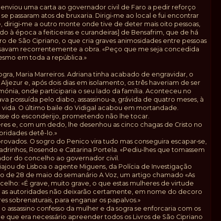
s enviou uma carta ao governador civil de Faro a pedir reforço
e passaram atos de bruxaria. Dirigi‑me ao local e fui encontrar
te, dirigi‑me a outro monte onde tive de deter mais oito pessoas,
do à época a feiticeiras e curandeiras] de Bensafrim, que de há
vro de São Cipriano, o que cria graves animosidades entre pessoas
que usavam recorrentemente a obra. «Peço que me seja concedida
mesmo em toda a república.»
sogra, Maria Marreiros. Adriana tinha acabado de engravidar, o
ljezur e, após dois dias em isolamento, os três haveriam de ser
ónia, onde participaria o seu lado da família. Aconteceu no
va possuída pelo diabo, assassinou‑a, grávida de quatro meses, à
 vida. O último baile do Vidigal acabou em mortandade.
saísse do esconderijo, prometendo não lhe tocar.
es e, com um dedo, lhe desenhou as cinco chagas de Cristo no
oridades detê-lo.»
 provados. O sogro do Penico vira tudo mas conseguira escapar‑se,
 padrinhos, Rosendo e Catarina Portela. «Pediu‑lhes que tomassem
ador do concelho ao governador civil.
iajou de Lisboa o agente Miguens, da Polícia de Investigação
ção de 28 de maio do semanário A Voz, um artigo chamado «As
elho: «É grave, muito grave, o que estas mulheres de virtude
as, as autoridades não deixarão certamente, em nome do decoro
es sobrenaturais, para enganar os papalvos.»
o assassino confesso da mulher e da sogra se enforcaria com os
 de que era necessário apreender todos os Livros de São Cipriano