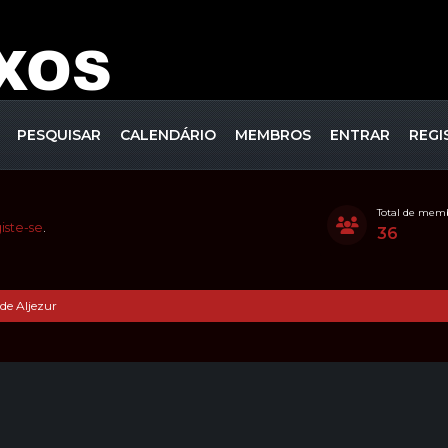
PESQUISAR
CALENDÁRIO
MEMBROS
ENTRAR
REGI
Total de mem
iste-se
.
36
de Aljezur