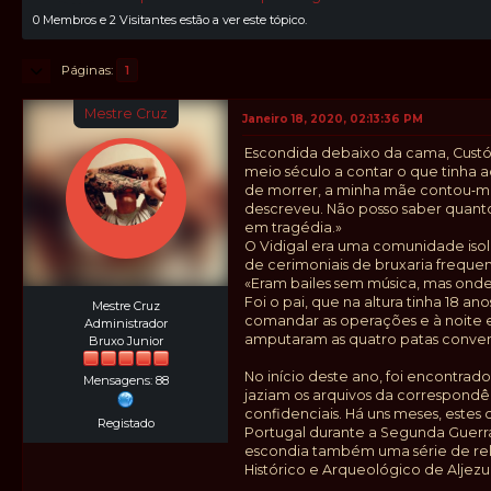
0 Membros e 2 Visitantes estão a ver este tópico.
Páginas
1
Mestre Cruz
Janeiro 18, 2020, 02:13:36 PM
Escondida debaixo da cama, Custó
meio século a contar o que tinha a
de morrer, a minha mãe contou‑me t
descreveu. Não posso saber quanto 
em tragédia.»
O Vidigal era uma comunidade isola
de cerimoniais de bruxaria frequen
«Eram bailes sem música, mas onde
Foi o pai, que na altura tinha 18 a
Mestre Cruz
comandar as operações e à noite e
Administrador
amputaram as quatro patas convenc
Bruxo Junior
No início deste ano, foi encontrad
Mensagens: 88
jaziam os arquivos da correspondên
confidenciais. Há uns meses, est
Registado
Portugal durante a Segunda Guerra 
escondia também uma série de relat
Histórico e Arqueológico de Aljezur