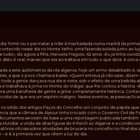
dia Tomé viu o pai matar a mãe à machadada numa manhã da primaver
contecido nesse dia no Monte Velho, uma fazenda isolada junto ao luga
udo», diz agora a filha, Manuela Fragoso, 62 anos. «Eu já tinha ouvi
disto é real, mas sei que ela acreditava em tudo o que dizia. A únic
da a sete quilómetros da vila algarvia, hoje um ermo desabitado e, 
tes, a que o povo chamava bailes. «Quem entrava já não saía», dizem o
 toda a gente dançava nua dia e noite, sob o efeito de uma bebida al
nos e trabalhava à jorna no Monte do Vidigal, que lhe contou a história
ra uma barulheira de gente a gritar completamente histérica. Conta
idos de que era um espírito maligno. Nestes eventos, as pessoas fic
o no sótão dos antigos Paços do Concelho um conjunto de papéis que a
cia que a câmara de Aljezur tinha trocado com o Governo Civil de Far
es documentos serviram de base a uma reportagem publicada também 
Mundial, a vinda de altas figuras do III Reich ao Algarve e a condeco
órios oficiais sobre atividades de bruxaria no concelho no final dos
 – e é a primeira vez que vêem a luz do dia.