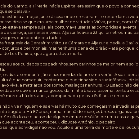
cia do Carmo, a Ti Maria Inácia Espírita, era assim que o povo a conhe
que se pelava.»
ino estão a almoçar junto à casa onde cresceram – e recordam a vida 
or isso dizia‑se que era uma mulher de virtude.» Viúva, pobre, com trê
 que estava sempre suja, ela costumava usar saias compridas e avent
a de carroça, semanas inteiras. Aljezur ficava a 23 quilómetros mas, 
s viagens que aconteceu tudo.»
a freguesia de Bensafrim visitou a Câmara de Aljezur e pediu a Basíli
 conjuros e cerimoniais, mas nenhuma pena de prisão – até porque, c
 a de Luís Penico, que agora estava morto.
cresceu aos cuidados dos padrinhos, sem carinhos de maior nem a solid
ta.
 os dias a semear feijão e nas mondas do arroz no verão. A sua liberta
lta é que conseguiu contar‑me o que tinha sido a sua infância», diz Ma
 avó viva, a matriarca dos Tomé, mas laços nenhuns. «O Estado não de
 verdade é que ela nunca gostou da minha bisavó paterna, tentou es
omé morreu há dois anos, acompanhada pelos três filhos e em paz.
de não vive ninguém e as ervas há muito que começaram a invadir as p
anta tragédia. Há 87 anos, numa manhã de maio, as bruxas organizaram o
 Se não fosse o acaso de alguém entrar no sótão de uma casa algarvi
á que aconteceu, aconteceu», diz José António, o padeiro.
 sei que ao Vidigal não vou. Aquilo é uma terra de morte e de loucura.